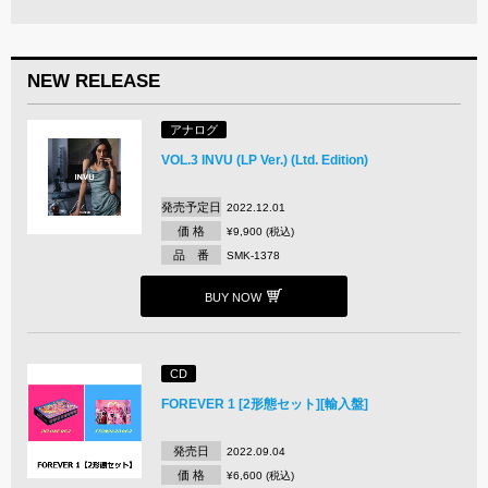
NEW RELEASE
アナログ
VOL.3 INVU (LP Ver.) (Ltd. Edition)
発売予定日
2022.12.01
価 格
¥9,900 (税込)
品 番
SMK-1378
BUY NOW
CD
FOREVER 1 [2形態セット][輸入盤]
発売日
2022.09.04
価 格
¥6,600 (税込)