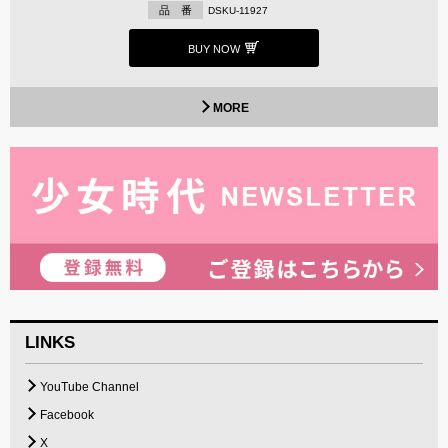
品 番
DSKU-11927
BUY NOW
MORE
LINKS
YouTube Channel
Facebook
X