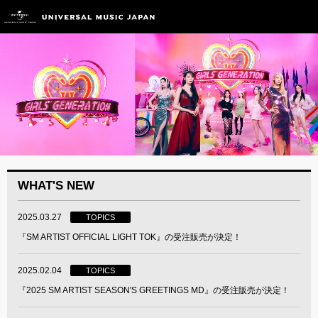
WHAT'S NEW
2025.03.27
TOPICS
『SM ARTIST OFFICIAL LIGHT TOK』の受注販売が決定！
2025.02.04
TOPICS
『2025 SM ARTIST SEASON'S GREETINGS MD』の受注販売が決定！