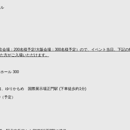
ール
会場：200名様予定/大阪会場：300名様予定）ので、イベント当日、下記の
れた方がご入場いただけます。
ール 300
は、ゆりかもめ 国際展示場正門駅 (下車徒歩約1分)
00（予定）