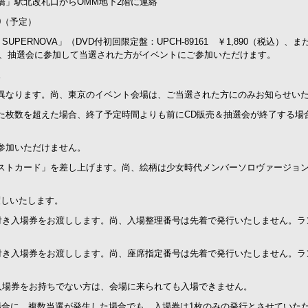
橋」駅北改札口からOMM地下2階に連絡
30（予定）
UPERNOVA」（DVD付初回限定盤：UPCH-89161 ￥1,890（税込）、
いただき、抽選会に参加して当選された方がイベントにご参加いただけます。
。
は異なります。尚、東京のイベント会場は、ご当選された方にのみお知らせい
た枚数を超えた場合、終了予定時間よりも前にCD販売＆抽選会が終了する場
参加いただけません。
ポストカード」を差し上げます。尚、絵柄は少女時代メンバーソロヴァージョン
渡しいたします。
付き入場券をお渡しします。尚、入場整理番号は先着で発行いたしません。ラ
付き入場券をお渡しします。尚、座席指定番号は先着で発行いたしません。ラ
入場券をお持ちでない方は、会場に来られても入場できません。
場合に、複数当選が発生した場合でも、入場券は1枚のみの発行とさせていた