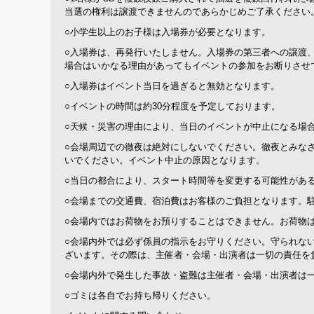
当選の権利は譲渡できませんのであらかじめご了承ください
○小学生以上のお子様は入場券が必要となります。
○入場券は、再発行いたしません。入場券の第三者への譲渡
場合はいかなる理由があってもイベントの参加をお断りさせ
○入場券はイベント当日を過ぎると無効となります。
○イベントの時間は約30分程度を予定しております。
○天候・災害の理由により、当日のイベントが中止になる場
○会場周辺での徹夜は絶対にしないでください。徹夜とみな
いでください。イベント中止の原因となります。
○当日の都合により、スタート時間等を変更する可能性があ
○会場までの交通費、宿泊費はお客様のご負担となります。
○会場内ではお荷物をお預りすることはできません。お荷物
○会場内外では必ず係員の指示をお守りください。守られな
ざいます。その際は、主催者・会場・出演者は一切の責任を
○会場内外で発生した事故・盗難は主催者・会場・出演者は
○ゴミは各自でお持ち帰りください。