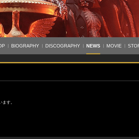
OP
BIOGRAPHY
DISCOGRAPHY
NEWS
MOVIE
STO
います。