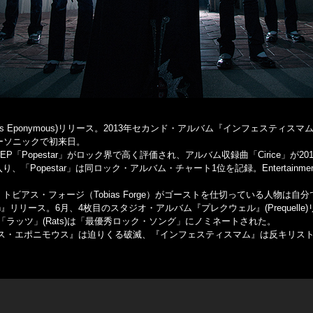
Eponymous)リリース。2013年セカンド・アルバム『インフェスティスマム』
年サマーソニックで初来日。
くEP「Popestar」がロック界で高く評価され、アルバム収録曲「Cirice
り、「Popestar」は同ロック・アルバム・チャート1位を記録。Entertain
トビアス・フォージ（Tobias Forge）がゴーストを仕切っている人物は自
evotion』リリース。6月、4枚目のスタジオ・アルバム『プレクウェル』(Preq
ラッツ」(Rats)は「最優秀ロック・ソング」にノミネートされた。
・エポニモウス』は迫りくる破滅、『インフェスティスマム』は反キリストと宗