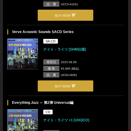
品 番
UCCV-41011
BUY NOW
Verve Acoustic Sounds SACD Series
SA-CD
ナイト・ライツ [SHM仕様]
発売日
2025.08.06
価 格
¥3,960 (税込)
品 番
UCGU-9091
BUY NOW
Everything Jazz ～ 第2弾 Universal編
CD
ナイト・ライツ +1 [UHQCD]