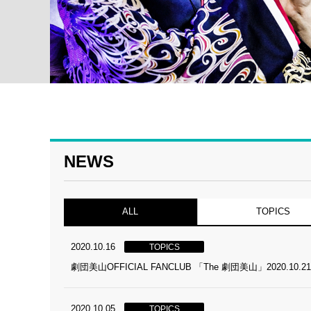
NEWS
ALL
TOPICS
2020.10.16
TOPICS
劇団美山OFFICIAL FANCLUB 「The 劇団美山」2020.10
2020.10.05
TOPICS