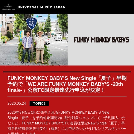
FUNKY MONKEY BΛBY’S New Single「夏子」早期
予約で「WE ARE FUNKY MONKEY BΛBY’S -20th
finale-」公演FC限定最速先行申込が決定！
2026.05.24
TOPICS
2026年8月5日(水)に発売されるFUNKY MONKEY BΛBY’S New
Single「夏子」を予約対象期間内に配付対象ショップにてご予約購入いた
だくと、FUNKY MONKEY BΛBY’S FC会員様限定New Single「夏子」早
期予約特典最速先行受付（抽選）にお申込みいただけるシリアルナンバー
を配付いたします。