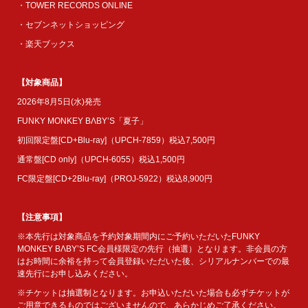
・TOWER RECORDS ONLINE
・セブンネットショッピング
・楽天ブックス
【対象商品】
2026年8月5日(水)発売
FUNKY MONKEY BΛBY’S「夏子」
初回限定盤[CD+Blu-ray]（UPCH-7859）税込7,500円
通常盤[CD only]（UPCH-6055）税込1,500円
FC限定盤[CD+2Blu-ray]（PROJ-5922）税込8,900円
【注意事項】
※本先行は対象商品を予約対象期間内にご予約いただいたFUNKY
MONKEY BΛBY’S FC会員様限定の先行（抽選）となります。非会員の方
はお時間に余裕を持って会員登録いただいた後、シリアルナンバーでの最
速先行にお申し込みください。
※チケットは抽選制となります。お申込いただいた場合も必ずチケットが
ご用意できるものではございませんので、あらかじめご了承ください。