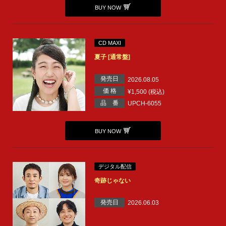
BUY NOW
CD MAXI
夏子 [通常盤]
発売日
2026.08.05
価 格
¥1,500 (税込)
品 番
UPCH-6055
BUY NOW
デジタル配信
奇跡じゃない
発売日
2026.06.03