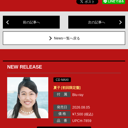
前の記事へ
次の記事へ
News一覧へ戻る
NEW RELEASE
CD MAXI
夏子 [初回限定盤]
付 属
Blu-ray
発売日
2026.08.05
価 格
¥7,500 (税込)
品 番
UPCH-7859