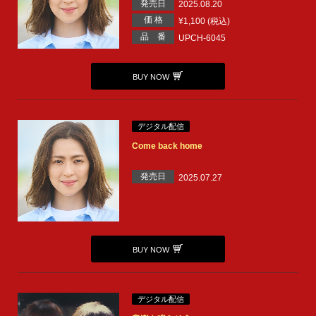
発売日
2025.08.20
価 格
¥1,100 (税込)
品 番
UPCH-6045
BUY NOW
デジタル配信
Come back home
発売日
2025.07.27
BUY NOW
デジタル配信