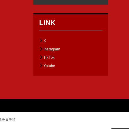
LINK
X
Instagram
TikTok
Yotube
る免責事項