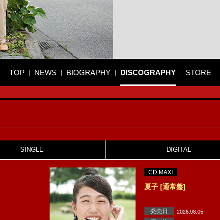
TOP
NEWS
BIOGRAPHY
DISCOGRAPHY
STORE
SINGLE
DIGITAL
CD MAXI
夏子 [通常盤]
発売日
2026.08.05