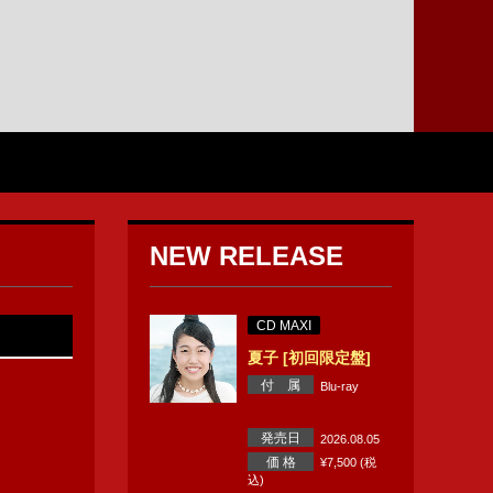
NEW RELEASE
CD MAXI
夏子 [初回限定盤]
付 属
Blu-ray
発売日
2026.08.05
価 格
¥7,500 (税
込)