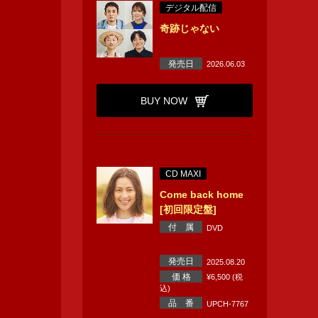
デジタル配信
奇跡じゃない
発売日
2026.06.03
BUY NOW
CD MAXI
Come back home
[初回限定盤]
付 属
DVD
発売日
2025.08.20
価 格
¥6,500 (税
込)
品 番
UPCH-7767