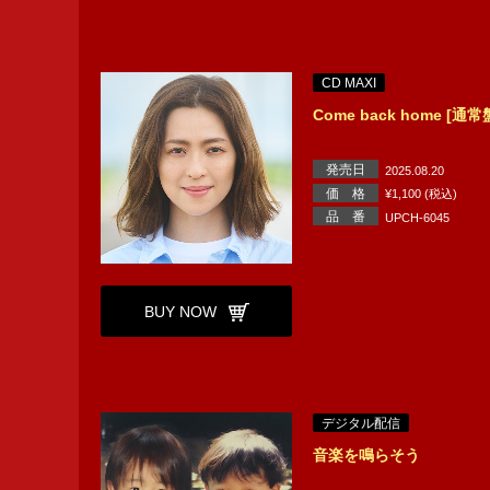
CD MAXI
Come back home [通常
発売日
2025.08.20
価 格
¥1,100 (税込)
品 番
UPCH-6045
BUY NOW
デジタル配信
音楽を鳴らそう