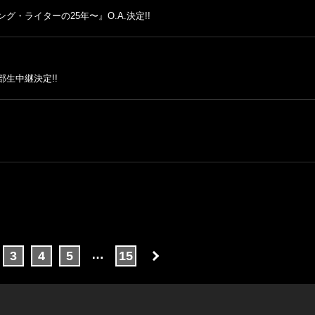
グ・ライターの25年〜』O.A.決定!!
部生中継決定!!
…
3
4
5
15