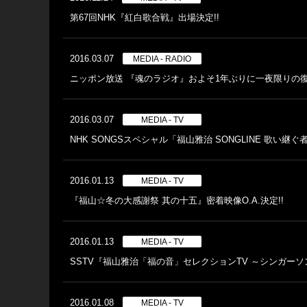
第67回NHK『紅白歌合戦』出場決定!!
2016.03.07
MEDIA - RADIO
ニッポン放送 『魂のラジオ』およそ1年ぶりに一夜限りの復
2016.03.07
MEDIA - TV
NHK SONGSスペシャル「福山雅治 SONGLINE 歌い継ぐ
2016.01.13
MEDIA - TV
『福山☆冬の大感謝祭 其の十五』密着映像O.A.決定!!
2016.01.13
MEDIA - TV
SSTV『福山雅治「福の音」セレクションTV ～シンガーソン
2016.01.08
MEDIA - TV