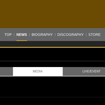
TOP
NEWS
BIOGRAPHY
DISCOGRAPHY
STORE
MEDIA
LIVE/EVENT