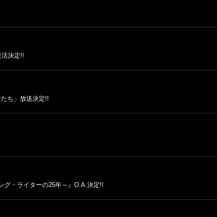
活決定!!
者たち」放送決定!!
グ・ライターの25年～』O.A.決定!!