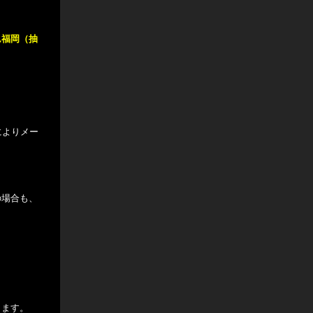
ム福岡（抽
境によりメー
の場合も、
します。