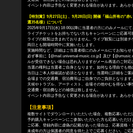
イベント内容は予告なく変更される場合があります。あらか
【特別賞】9⽉27⽇(⼟) 、9⽉28⽇(⽇) 開催「福山所有の
選35名様）について
2025年9⽉17⽇(⽔) 18:00以降に当選者の方にのみメール
ライブチケットをお持ちでない方もキャンペーンにご応募可
ライブの観覧は含まれておりません。ライブ観覧には別途チ
両日とも開場時間中に実施いたします。
実施時間など、詳細はご当選者様にのみメールにてお知らせ
必ず事前に【@mail.universal-music.co.jp】及
ルが受信できない場合は恐れ入りますがメール再送のご対応
当選の権利は当選者ご自身となります。如何なる理由でも他
当日はご本人様確認が必須となります。当選時に詳細をご案
会場までの交通費、宿泊費等はご自身でのご負担となります
天候やトラブル、アーティスト、会場その他やむを得ない事
交通費・宿泊費などの補償は致しません。
イベント内容は予告なく変更される場合があります。あらか
【注意事項】
複数サイトでダウンロードいただいた場合、複数応募いただ
予約購入キャンペーンにご参加いただいた方も応募いただけ
ご応募、登録内容に虚偽の記載があった場合は、応募資格・
未成年の方は保護者の同意を得た上でご応募ください。ご応