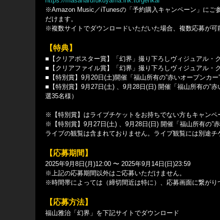
https://masaharufukuyama.lnk.to/genkai
※Amazon Music／iTunesの「予約購入キャンペー
だけます。
※複数サイトでダウンロードいただいた場合、複数応募が可
【特典】
■【クリアポスター賞】「幻界」撮り下ろしヴィジュアル・ク
■【クリアファイル賞】「幻界」撮り下ろしヴィジュアル・ク
■【特別賞】9月20日(土)開催「福山所有の”赤いオープンカ
■【特別賞】9⽉27⽇(⼟) 、9⽉28⽇(⽇) 開催「福山所有
選35名様）
※【特別賞】はライブチケットをお持ちでない⽅もキャンペ
※【特別賞】9⽉27⽇(⼟) 、9⽉28⽇(⽇) 開催「福山所有
ライブの観覧は含まれておりません。ライブ観覧には別途チ
【応募期間】
2025年9⽉8⽇(⽉)12:00 〜 2025年9⽉14⽇(⽇)23:59
※上記の応募期間以外はご応募いただけません。
※時間帯によっては（締切間近は特に）、応募画面に繋がり
【応募方法】
福山雅治「幻界」を下記サイトでダウンロード