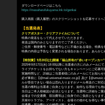
ダウンロードページはこちら
https://masaharufukuyama.lnk.to/genkai
購入画面（購入履歴）のスクリーンショットを応募サイトへ
【当選発表】
クリアポスター・クリアファイルについて
特典の発送をもって代えさせていただきます。
発送は国内のみとなりますのでご了承ください。
ご住所・郵便番号・電話番号などに不備がある場合、特典を
特典の内容は予告なく変更される場合があります。あらかじ
【特別賞】9月20日(土)開催「福山所有の”赤いオープンカー
2025年9⽉17⽇(⽔) 18:00以降に当選者の方にのみメール
ライブチケットをお持ちでない方もキャンペーンにご応募可
実施時間など、詳細はご当選者様にのみメールにてお知らせ
必ず事前に【@mail.universal-music.co.jp】及
ルが受信できない場合は恐れ入りますがメール再送のご対応
当選の権利は当選者ご自身となります。如何なる理由でも他
当日はご本人様確認が必須となります。当選時に詳細をご案
会場までの交通費、宿泊費等はご自身でのご負担となります
天候やトラブル、アーティスト、会場その他やむを得ない事
交通費・宿泊費などの補償は致しません。