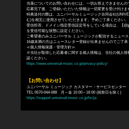
当落についてのお問い合わせには、一切お答えできませんの
応募完了後、ご登録いただいた情報は一切変更を受け付けま
特典送付の際は、ユニバーサルミュージック合同会社(UNIVER
む)を相互に使用させていただきます。予めご了承ください。
受信拒否、ドメイン指定受信設定等をしている場合は、【@jp.umusic-on
を受信可能な状態に設定ください。
ご希望者のみユニバーサル ミュージックが配信するニュー
16歳未満の方はニュースレター登録が出来ませんのでご了承
≪個人情報保護・管理方針≫
※当社が取得した応募者に関する個人情報は、当社の個人情
認ください。
https://www.universal-music.co.jp/privacy-policy/
【お問い合わせ】
ユニバーサル ミュージック カスタマー・サービスセンター
TEL 0570-044-088 月～金 10:00～18:00 (祝祭日を除く)
https://support.universal-music.co.jp/hc/ja