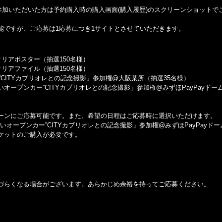
ン」にご参加いただいた方は予約購入時の購入画面(購入履歴)のスクリーンショット
能ですが、ご応募は1応募につき1サイトとさせていただきます。
リアポスター（抽選150名様）
リアファイル（抽選150名様）
ー”CITYカブリオレとの記念撮影」参加権@大阪某所（抽選35名様）
の”赤いオープンカー”CITYカブリオレとの記念撮影」参加権@みずほPayPayド
ーンにご応募可能です。また、希望の日程はご応募時に選択いただけます。
の”赤いオープンカー”CITYカブリオレとの記念撮影」参加権@みずほPayPayド
ケットのご購⼊が必要です。
づらくなる場合がございます。あらかじめ余裕を持ってご応募ください。