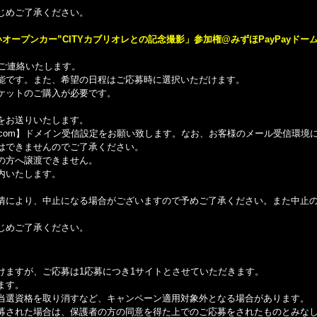
じめご了承ください。
”赤いオープンカー”CITYカブリオレとの記念撮影」参加権@みずほPayPayドー
にてご連絡いたします。
能です。また、希望の日程はご応募時に選択いただけます。
ケットのご購⼊が必要です。
をお送りいたします。
び【@umusic.com】ドメイン受信設定をお願い致します。なお、お客様のメール受信環
はできませんのでご了承ください。
の方へ譲渡できません。
内いたします。
。
情により、中止になる場合がございますので予めご了承ください。また中止
じめご了承ください。
けますが、ご応募は1応募につき1サイトとさせていただきます。
ます。
当選資格を取り消すなど、キャンペーン適用対象外となる場合があります。
募された場合は、保護者の方の同意を得た上でのご応募をされたものとみな