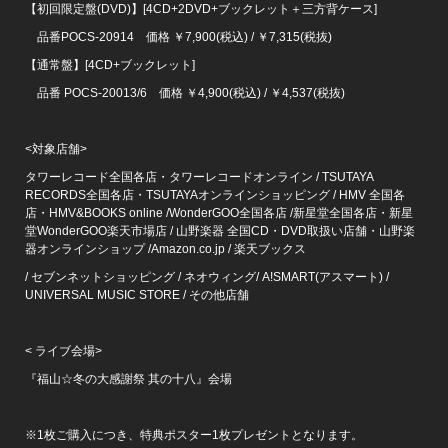
【初回限定盤(DVD)】[4CD+2DVD+ブックレット＋三方背ケース]
品番POCS-20914 価格 ￥7,900(税込) / ￥7,315(税抜)
【通常盤】[4CD+ブックレット]
品番 POCS-20013/6 価格 ￥4,900(税込) / ￥4,537(税抜)
<対象店舗>
タワーレコード全国各店・タワーレコードオンライン / TSUTAYA
RECORDS全国各店・TSUTAYAオンラインショッピング / HMV 全国各
店・HMV&BOOKS online /WonderGOO全国各店 /新星堂全国各店・新星
堂WonderGOO楽天市場店 / 山野楽器 全国CD・DVD取扱い店舗・山野楽
器オンラインショップ /Amazon.co.jp / 楽天ブックス
/ セブンネットショッピング / ネオウィング/ A!SMART(アスマート) /
UNIVERSAL MUSIC STORE / その他店舗
< ライブ会場>
『福山☆冬の大感謝祭 其の十八』会場
※1枚ご購入につき、特典ポスター1枚プレゼントとなります。