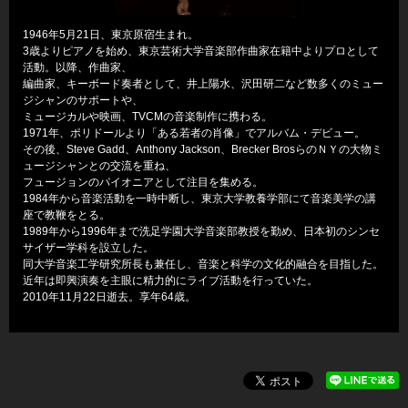
1946年5月21日、東京原宿生まれ。
3歳よりピアノを始め、東京芸術大学音楽部作曲家在籍中よりプロとして
活動。以降、作曲家、
編曲家、キーボード奏者として、井上陽水、沢田研二など数多くのミュー
ジシャンのサポートや、
ミュージカルや映画、TVCMの音楽制作に携わる。
1971年、ポリドールより「ある若者の肖像」でアルバム・デビュー。
その後、Steve Gadd、Anthony Jackson、Brecker BrosらのＮＹの大物ミ
ュージシャンとの交流を重ね、
フュージョンのパイオニアとして注目を集める。
1984年から音楽活動を一時中断し、東京大学教養学部にて音楽美学の講
座で教鞭をとる。
1989年から1996年まで洗足学園大学音楽部教授を勤め、日本初のシンセ
サイザー学科を設立した。
同大学音楽工学研究所長も兼任し、音楽と科学の文化的融合を目指した。
近年は即興演奏を主眼に精力的にライブ活動を行っていた。
2010年11月22日逝去。享年64歳。