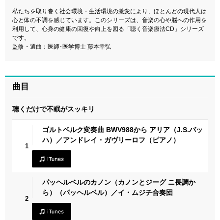
私たちを取り巻く社会環境・生活環境の激変により、ほとんどの現代人は
心と体の不調を感じています。このシリーズは、音楽の心や脳への作用を
利用して、心身の健康の回復や向上を図る「聴く音楽療法CD」シリーズ
です。
監修・選曲：医師･医学博士 藤本幸弘
曲目
聴くだけで不眠がスッキリ
ゴルトベルク変奏曲 BWV988から アリア（J.S.バッ
ハ）／アンドレイ・ガヴリーロフ（ピアノ）
1
パッヘルベルのカノン（カノンとジーグ ニ長調か
ら）（パッヘルベル）／イ・ムジチ合奏団
2