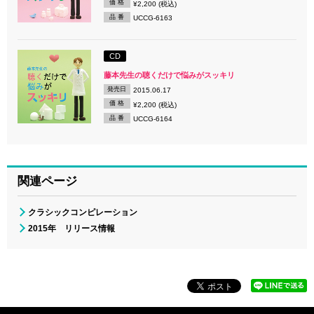
価 格
¥2,200 (税込)
品 番
UCCG-6163
CD
藤本先生の聴くだけで悩みがスッキリ
発売日
2015.06.17
価 格
¥2,200 (税込)
品 番
UCCG-6164
関連ページ
クラシックコンピレーション
2015年 リリース情報