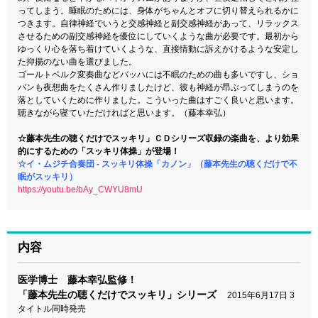
ってしまう。睡眠のためには、身体がちゃんとオフに切り替えられるかに
つきます。自律神経でいうと交感神経と副交感神経があって、リラックス
させるための副交感神経を優位にしていくような曲が必要です。最初から
ゆっくり心を落ち着けていくような、直接情動に訴えかけるような安定し
た抑揚のない曲を選びました。
ゴールトベルク変奏曲などバッハには不眠のための曲も多いですし、ショ
パンも夜想曲をたくさん作りましたけど、彼も神経が昂ぶってしまうのを
落としていくために作りました。こういった曲はすごく良いと思います。
聴きながら寝ていただければと思います。（藤本幸弘）
☆藤本先生の聴くだけでスッキリ」ＣＤシリーズ収録の楽曲を、より効果
的にするため­の「スッキリ体操」が登場！
☆イ・ムジチ合奏団 - スッキリ体操「カノン」（藤本先生の聴くだけで不
眠がスッキリ）
https://youtu.be/bAy_CWYU8mU
内容
医学博士 藤本幸弘監修！
「藤本先生の聴くだけでスッキリ」シリーズ
2015年6月17日 3
タイトル同時発売