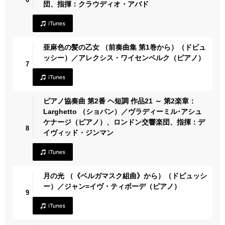
団、指揮：クラウディオ・アバド
亜麻色の髪の乙女 （前奏曲集 第1巻から）（ドビュ
ッシー）／アレクシス・ワイセンベルク（ピアノ）
7
ピアノ協奏曲 第2番 ヘ短調 作品21 ～ 第2楽章：
Larghetto （ショパン）／ヴラディーミル･アシュ
ケナージ（ピアノ）、ロンドン交響楽団、指揮：デ
8
イヴィッド・ジンマン
月の光 （《ベルガマスク組曲》から）（ドビュッシ
ー）／ジャン=イヴ・ティボーデ（ピアノ）
9