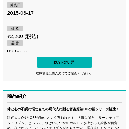
発売日
2015-06-17
価 格
¥2,200 (税込)
品 番
UCCG-6165
BUY NOW
在庫情報は購入先にてご確認ください。
商品紹介
体と心の不調に悩む全ての現代人に贈る音楽療法CDの新シリーズ誕生！
現代人はONとOFFが無いとよく言われます。人間は通常「サーカディア
ン・リズム」といって、朝はいくつかのホルモンが上がって身体が目覚
め、夜になると下がるバイオリズムがありますが、昼夜逆転してこれが狂