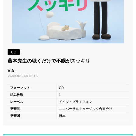
CD
藤本先生の聴くだけで不眠がスッキリ
V.A.
VARIOUS ARTISTS
フォーマット
CD
組み枚数
1
レーベル
ドイツ・グラモフォン
発売元
ユニバーサルミュージック合同会社
発売国
日本