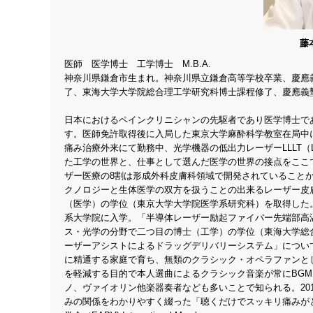
藤
医師 医学博士 工学博士 M.B.A.
神奈川県鎌倉市生まれ。神奈川県立鎌倉高等学校卒業、慶應
了、東海大学大学院総合理工学研究科博士課程修了、慶應義
日本におけるペインクリニシャンの先駆者であり医学博士で
す。医師免許取得後に入局した東京大学麻酔科学教室在局中
痛み治療外来にて勤務中、光学機器の低出力レーザーLLLT（Low 
た工学の世界と、仕事として選んだ医学の世界の接点をここ
ザー医療の8割は形成外科皮膚科領域で開発されていること
クノロジーと生体医学の双方を扱うことの出来るレーザー皮
（医学）の学位（東京大学大学院医学系研究科）を取得した
系大学院に入学。「半導体レーザー励起ファイバー先端部高
ス・光学の分野で二つ目の博士（工学）の学位（東海大学総
ーザーアシストによるドラッグデリバリーシステム」につい
に精通する家庭で育ち、無類のクラシック・オペラファンと
を軽減する目的で本人選曲によるクラシック音楽が常にBG
ノ、ヴァイオリン他楽器奏者なども多いことで知られる。20
みの関係をわかりやすく綴った「聴くだけでスッキリ痛みがとれる