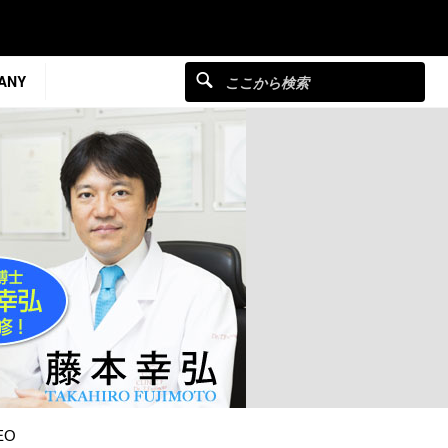
ANY
EO