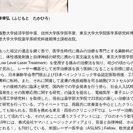
本幸弘（ふじもと たかひろ
）
義塾大学経済学部中退、信州大学医学部卒業、東京大学大学院医学系研究科
塾大学大学院薬学系研究科後期博士課程在院。
あった祖父の遺志を継ぐ形で、医学生時代に痛みの治療を専門とする麻酔科
に、体性感覚刺激と自律神経の研究に携わり英文論文を執筆。東京大学医学
Level Laser Treatment）を使用する痛みの治療法を知り、幼少の頃か
で見出し、レーザー機器そして光学治療器を扱う医師になることを目標に据
から、日本麻酔学会専門医および日本ペインクリニック学会認定医取得後、工
膚科に転科。また、それに関連して皮膚の免疫細胞を司る細胞(マストセル)の
。その後精力的に臨床と研究、国内外での学会発表を行う傍ら、社会人入試
温発生とその医療応用に関する研究」の論文を提出し、電磁気学・量子エレ
合理工学研究科）を取得した。現在は薬学部大学院で21世紀の新しい治療法
て研究を行っている。プライベートでは、両親共に吹奏楽を中心としたクラ
しても知られる。院長を務める東京・四谷のクリニックFでは、レーザー治療
Mとして流れている。そのためここに通うクライアントには、プロのオペラ歌
10年には、株式会社ヤマハミュージックメディアより、音楽と自律神経、ホ
！」も刊行している。米国レーザー医学会（ASLMS ) Fellow、欧州皮