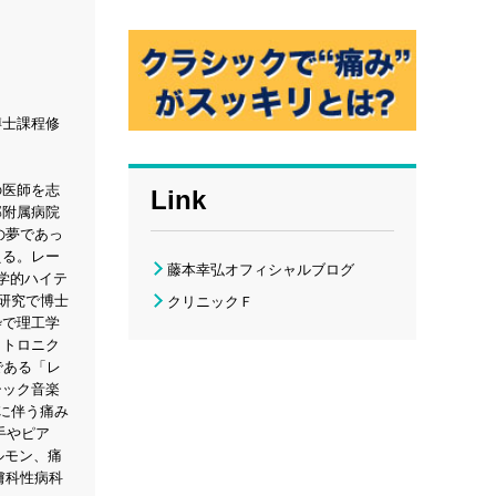
博士課程修
の医師を志
Link
部附属病院
らの夢であっ
える。レー
藤本幸弘オフィシャルブログ
学的ハイテ
研究で博士
クリニックＦ
枠で理工学
クトロニク
である「レ
シック音楽
に伴う痛み
手やピア
ルモン、痛
膚科性病科