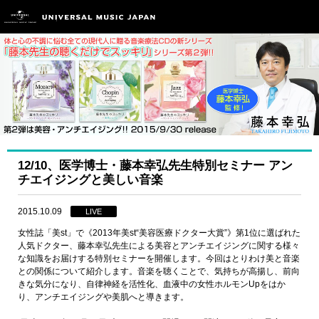
12/10、医学博士・藤本幸弘先生特別セミナー アン
チエイジングと美しい音楽
2015.10.09
LIVE
女性誌「美st」で《2013年美st“美容医療ドクター大賞”》第1位に選ばれた
人気ドクター、藤本幸弘先生による美容とアンチエイジングに関する様々
な知識をお届けする特別セミナーを開催します。今回はとりわけ美と音楽
との関係について紹介します。音楽を聴くことで、気持ちが高揚し、前向
きな気分になり、自律神経を活性化、血液中の女性ホルモンUpをはか
り、アンチエイジングや美肌へと導きます。