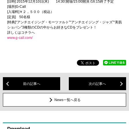
[日時] 2015年12月10日(木) 14:30:開場/15:00開演 /16:15終了予定
[場所]G-Call
[入場料]￥２，５００（税込）
[定員] 50名様
[特典]“アンチエイジング・モーツァルト”“アンチエイジング・ジャズ”“美肌
ショパン”3種類のCDの中からお好きなCDをプレゼント！
詳しくはコチラへ
www.g-call.com/
前の記事へ
次の記事へ
News一覧へ戻る
Download