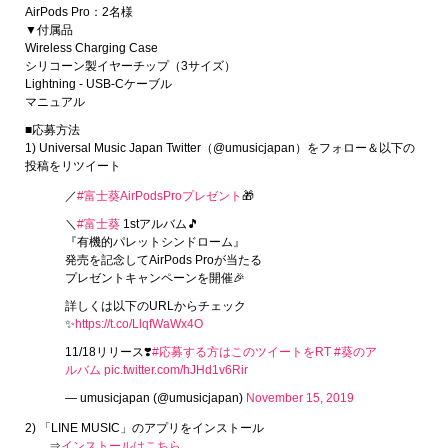
AirPods Pro：2名様
▼付属品
Wireless Charging Case
シリコーン製イヤーチップ（3サイズ）
Lightning - USB-Cケーブル
マニュアル
■応募方法
1) Universal Music Japan Twitter（@umusicjapan）をフォロー＆以下の
投稿をリツイート
／
#富士葵AirPodsProプレゼント
🎁
＼
#富士葵
1stアルバム🎵
『有機的パレットシンドローム』
発売を記念してAirPods Proが当たる
プレゼントキャンペーンを開催🎉
詳しくは以下のURLからチェック
✨
https://t.co/LlqfWaWx4O
11/18リリース❣️
#応募する方はこのツイートをRT
#葵のア
ルバム
pic.twitter.com/hJHd1v6Rir
— umusicjapan (@umusicjapan)
November 15, 2019
2) 「LINE MUSIC」のアプリをインストール
⇒
インストールはこちら