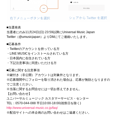
■当選発表
当選者にのみ11月24日(日) 23:59以降にUniversal Music Japan
Twitter（@umusicjapan）よりDMにてご連絡いたします。
■応募条件
・Twitterのアカウントを持っている方
・LINE MUSICをインストールされている方
・日本国内に在住されている方
・下記注意事項に同意いただける方
■応募に関する注意事項
※鍵付き（非公開）アカウントは対象外となります。
※応募期間中にフォローを取り消された場合は、応募が無効となりますの
でご注意ください。
※当落に関するお問合せには一切お答えできません。
【お問い合わせ】
ユニバーサルミュージック カスタマーサービス・センター
TEL：0570-044-088 平日10:00-18:00(祝祭日を除く)
http://www.universal-music.co.jp/faq/
※配信サイトへの本企画のお問い合わせはご遠慮ください。