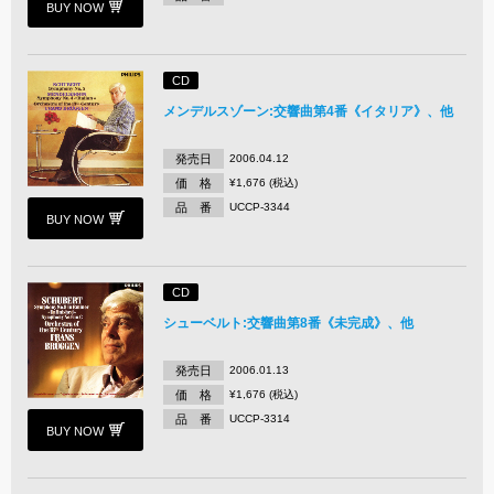
BUY NOW
CD
メンデルスゾーン:交響曲第4番《イタリア》、他
発売日
2006.04.12
価 格
¥1,676 (税込)
品 番
UCCP-3344
BUY NOW
CD
シューベルト:交響曲第8番《未完成》、他
発売日
2006.01.13
価 格
¥1,676 (税込)
品 番
UCCP-3314
BUY NOW