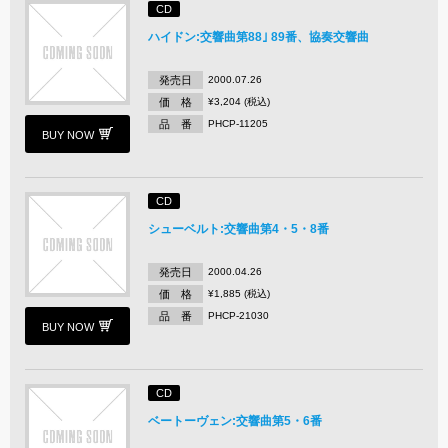
CD
ハイドン:交響曲第88｣ 89番、協奏交響曲
発売日
2000.07.26
価 格
¥3,204 (税込)
品 番
PHCP-11205
BUY NOW
CD
シューベルト:交響曲第4・5・8番
発売日
2000.04.26
価 格
¥1,885 (税込)
品 番
PHCP-21030
BUY NOW
CD
ベートーヴェン:交響曲第5・6番