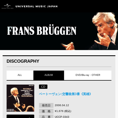
DISCOGRAPHY
ALL
ALBUM
DVD/Blu-ray・OTHER
CD
ベートーヴェン:交響曲第3番《英雄》
発売日
2006.04.12
価 格
¥1,676 (税込)
品 番
UCCP-3343