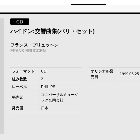
CD
ハイドン:交響曲集(パリ・セット)
フランス・ブリュッヘン
FRANS BRUGGEN
フォーマット
CD
オリジナル発
1999.06.25
売日
組み枚数
2
レーベル
PHILIPS
ユニバーサルミュージ
発売元
ック合同会社
発売国
日本