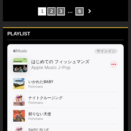
…
1
2
3
6
PLAYLIST