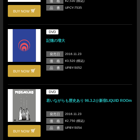
価 格
¥2,530 (税込)
品 番
UPCY-7535
BUY NOW
DVD
記憶の増大
発売日
2016.11.23
価 格
¥3,520 (税込)
品 番
UPBY-5052
BUY NOW
DVD
若いながらも歴史あり 96.3.2@新宿LIQUID ROOm
発売日
2016.11.23
価 格
¥2,750 (税込)
品 番
UPBY-5054
BUY NOW