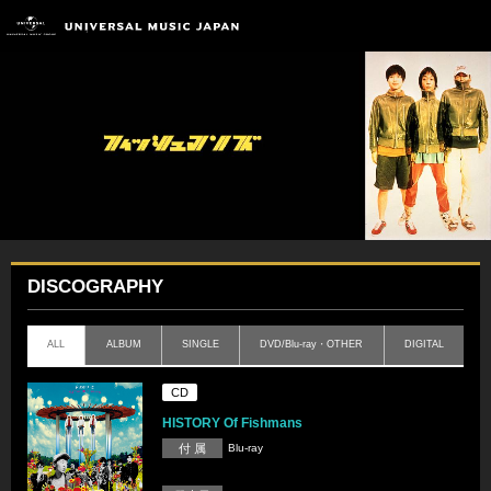
DISCOGRAPHY
ALL
ALBUM
SINGLE
DVD/Blu-ray・OTHER
DIGITAL
CD
HISTORY Of Fishmans
付 属
Blu-ray