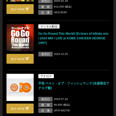
発売日
2025.02.19
価 格
¥13,200 (税込)
BUY NOW
品 番
UICZ-9246
デジタル配信
Go Go Round This World! [Echoes of Infinity mix
/ 2024 MIX / LIVE at KOBE CHICKEN GEORGE
1997]
発売日
2024.12.25
BUY NOW
アナログ
宇宙 ベスト・オブ・フィッシュマンズ [生産限定ア
ナログ盤]
発売日
2024.07.24
価 格
¥6,600 (税込)
BUY NOW
品 番
UPJY-9427/8