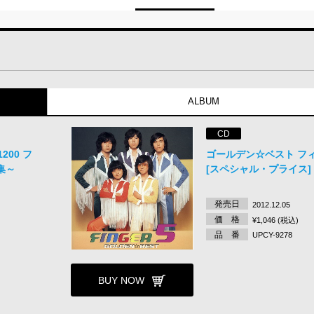
ALBUM
CD
00 フ
ゴールデン☆ベスト フ
集～
[スペシャル・プライス]
発売日
2012.12.05
価 格
¥1,046 (税込)
品 番
UPCY-9278
BUY NOW