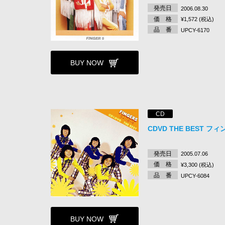
発売日
2006.08.30
価 格
¥1,572 (税込)
品 番
UPCY-6170
BUY NOW
CD
CDVD THE BEST フ
発売日
2005.07.06
価 格
¥3,300 (税込)
品 番
UPCY-6084
BUY NOW