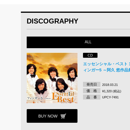
DISCOGRAPHY
ALL
CD
エッセンシャル・ベスト 12
ィンガー5 ～阿久 悠作品
発売日
2018.03.21
価 格
¥1,320 (税込)
品 番
UPCY-7491
BUY NOW