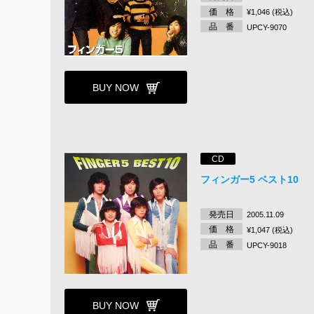
価 格
¥1,046 (税込)
品 番
UPCY-9070
BUY NOW
CD
フィンガー5 ベスト10
発売日
2005.11.09
価 格
¥1,047 (税込)
品 番
UPCY-9018
BUY NOW