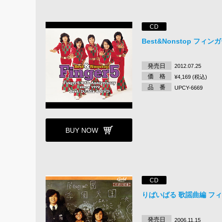
CD
Best&Nonstop フィン
発売日
2012.07.25
価 格
¥4,169 (税込)
品 番
UPCY-6669
BUY NOW
CD
りばいばる 歌謡曲編 フィ
発売日
2006.11.15