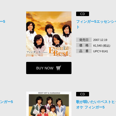
CD
ガー5
フィンガー5エッセンシ
ト
発売日
2007.12.19
価 格
¥1,540 (税込)
品 番
UPCY-9141
BUY NOW
CD
ンガー5
歌が唄いたい!!ベストヒ
オケ フィンガー5