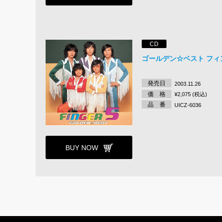
CD
ゴールデン☆ベスト フィ
発売日
2003.11.26
価 格
¥2,075 (税込)
品 番
UICZ-6036
BUY NOW