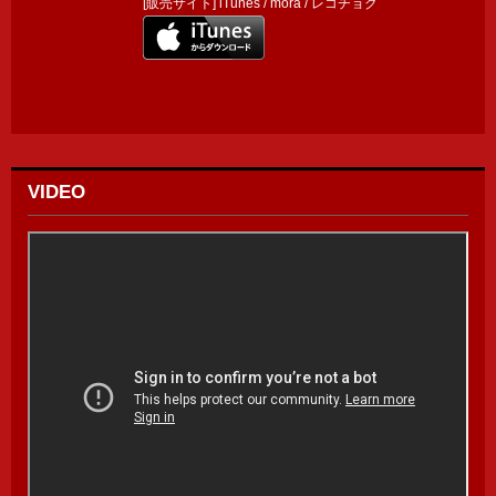
[販売サイト]
iTunes
/
mora
/
レコチョク
VIDEO