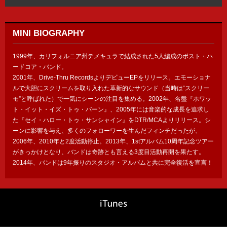
MINI BIOGRAPHY
1999年、カリフォルニア州テメキュラで結成された5人編成のポスト・ハ
ードコア・バンド。
2001年、Drive-Thru RecordsよりデビューEPをリリース。エモーショナ
ルで大胆にスクリームを取り入れた革新的なサウンド（当時は“スクリー
モ”と呼ばれた）で一気にシーンの注目を集める。2002年、名盤『ホワッ
ト・イット・イズ・トゥ・バーン』、2005年には音楽的な成長を追求し
た『セイ・ハロー・トゥ・サンシャイン』をDTR/MCAよりリリース。シ
ーンに影響を与え、多くのフォローワーを生んだフィンチだったが、
2006年、2010年と2度活動停止。2013年、1stアルバム10周年記念ツアー
がきっかけとなり、バンドは奇跡とも言える3度目活動再開を果たす。
2014年、バンドは9年振りのスタジオ・アルバムと共に完全復活を宣言！