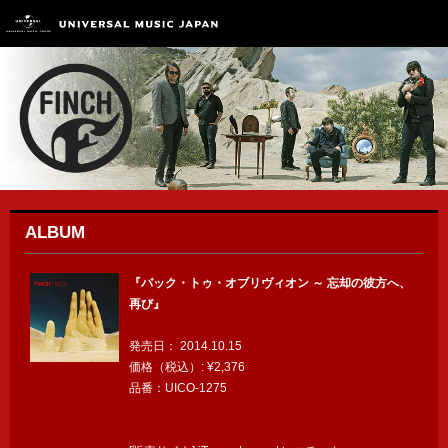
ALBUM
『バック・トゥ・オブリヴィオン ～ 忘却の彼方へ、
再び』
発売日：
2014.10.15
価格（税込）:
¥2,376
品番：
UICO-1275