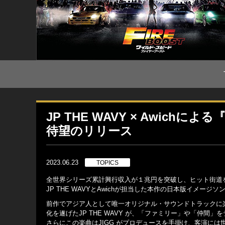
JP THE WAVY × Awic
待望のリリース
2023.06.23
TOPICS
全世界シリーズ累計興行収入が１兆円を突破し、ヒット街道
JP THE WAVYとAwichが担当した本作の日本版イメージソング「
前作でアジア人として唯一オリジナル・サウンドトラックに楽曲
化を遂げたJP THE WAVY が、「ファミリー」や「仲
さらにこの楽曲はJIGG がプロデュースを手掛け、客演には