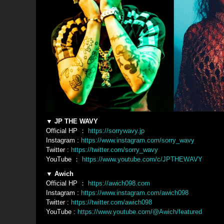
▼ JP THE WAVY
Official HP ：
https://sorrywavy.jp
Instagram :
https://www.instagram.com/sorry_wavy
Twitter :
https://twitter.com/sorry_wavy
YouTube ：
https://www.youtube.com/c/JPTHEWAVY
▼ Awich
Official HP ：
https://awich098.com
Instagram :
https://www.instagram.com/awich098
Twitter :
https://twitter.com/awich098
YouTube :
https://www.youtube.com/@Awich/featured