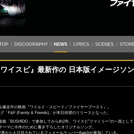
TOP
DISCOGRAPHY
NEWS
LYRICS
SCENES
STOR
hによる『ワイスピ』最新作の 日本版イメージソ
を爆走中の映画『ワイルド・スピード／ファイヤーブースト』。
F&F (Family & Friends)」が本日待望のリリースとなった。
「BUSHIDO」で参加してから約2年。ワイスピ”ファミリー”の一員とし
間」をテーマに今作のために書き下ろしたオリジナルソング。
世界からも注目されているフィメールラッパーAwichが参加している。