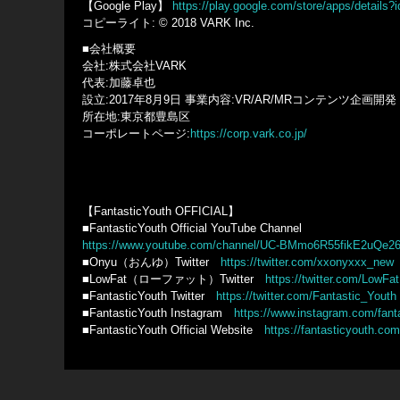
【Google Play】
https://play.google.com/store/apps/details?
コピーライト: © 2018 VARK Inc.
■会社概要
会社:株式会社VARK
代表:加藤卓也
設立:2017年8月9日 事業内容:VR/AR/MRコンテンツ企画開発
所在地:東京都豊島区
コーポレートページ:
https://corp.vark.co.jp/
【FantasticYouth OFFICIAL】
■FantasticYouth Official YouTube Channel
https://www.youtube.com/channel/UC-BMmo6R55fikE2uQe26
■Onyu（おんゆ）Twitter
https://twitter.com/xxonyxxx_new
■LowFat（ローファット）Twitter
https://twitter.com/LowFa
■FantasticYouth Twitter
https://twitter.com/Fantastic_Youth
■FantasticYouth Instagram
https://www.instagram.com/fanta
■FantasticYouth Official Website
https://fantasticyouth.com