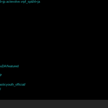
id=jp.actevolve.vrpf_sp&hl=ja
uDA/featured
tP
sticyouth_official/
/