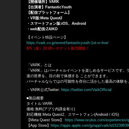
【開催場所】VARK
【出演者】FantasticYouth
【配信プラットフォーム】
・VR版:Meta Quest2
・スマートフォン版:iOS、Android
・web配信:ZAIKO
【イベント特設ページ】
https://vark.co.jp/event/fantasticyouth-1st-vr-live/
8/5（金）20:00～チケット販売開始！
「VARK」とは
「VARK」はバーチャルイベントを楽しめるサービスです
達の世界を、目の前で体感する ことができます。
バーチャルならではの可能性を存分に活かした最高の体験を
・VARK公式Twitter:
https://twitter.com/VarkOfficial
■製品概要
タイトル:VARK
価格:無料(アプリ内課金有り)
対応機種:Meta Quest2、スマートフォン(Android / iOS)
【Meta Quest Store】
https://www.oculus.com/experiences/
【App Store】
https://apps.apple.com/jp/app/vark/id1523983