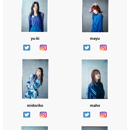
yu-ki
mayu
midoriko
maho