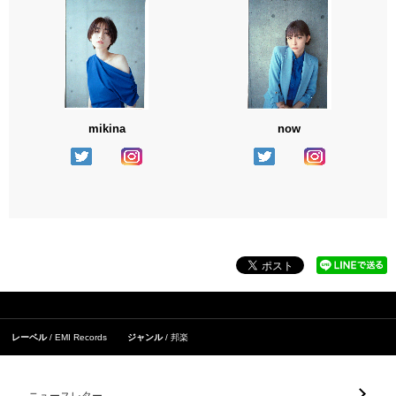
mikina
now
レーベル
EMI Records
ジャンル
邦楽