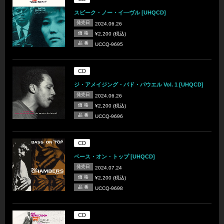
スピーク・ノー・イ―ヴル [UHQCD]
発売日
2024.06.26
価 格
¥2,200 (税込)
品 番
UCCQ-9695
CD
ジ・アメイジング・バド・パウエル Vol. 1 [UHQCD]
発売日
2024.06.26
価 格
¥2,200 (税込)
品 番
UCCQ-9696
CD
ベース・オン・トップ [UHQCD]
発売日
2024.07.24
価 格
¥2,200 (税込)
品 番
UCCQ-9698
CD