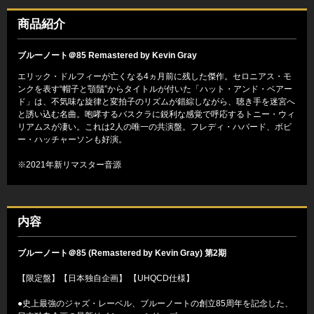
商品紹介
ブルーノート＠85 Remastered by Kevin Gray
エリック・ドルフィーが亡くなる4ヵ月前に残した傑作。セロニアス・モ
ンクを表す“帽子と顎鬚”からタイトルが付いた「ハット・アンド・ベアー
ド」は、不気味な旋律と変拍子のリズムが錯綜しながら、聴き手を迷宮へ
と誘い込む名曲。咆哮するバスクラに鋭利な感覚で呼応するトニー・ウィ
リアムスが凄い。これは2人の唯一の共演盤。フレディ・ハバード、ボビ
ー・ハッチャーソンも好演。
※2021年新リマスター音源
内容
ブルーノート＠85 (Remastered by Kevin Gray) 第2期
【限定盤】【日本独自企画】 【UHQCD仕様】
●史上最強のジャズ・レーベル、ブルーノートの創立85周年を記念した、