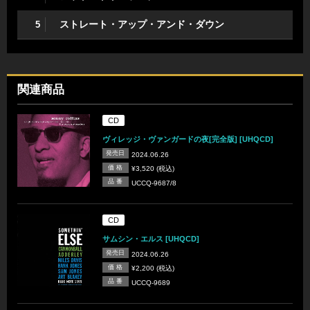
ストレート・アップ・アンド・ダウン
5
関連商品
CD
ヴィレッジ・ヴァンガードの夜[完全版] [UHQCD]
発売日
2024.06.26
価 格
¥3,520 (税込)
品 番
UCCQ-9687/8
CD
サムシン・エルス [UHQCD]
発売日
2024.06.26
価 格
¥2,200 (税込)
品 番
UCCQ-9689