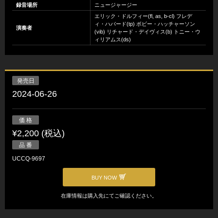
録音場所
ニュージャージー
エリック・ドルフィー(fl, as, b-cl) フレデ
ィ・ハバード(tp) ボビー・ハッチャーソン
演奏者
(vib) リチャード・デイヴィス(b) トニー・ウ
ィリアムス(ds)
発売日
2024-06-26
価 格
¥2,200 (税込)
品 番
UCCQ-9697
BUY NOW
在庫情報は購入先にてご確認ください。