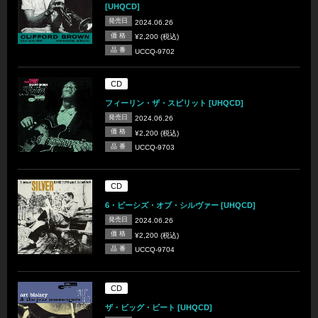
[UHQCD]
発売日
2024.06.26
価 格
¥2,200 (税込)
品 番
UCCQ-9702
CD
フィーリン・ザ・スピリット [UHQCD]
発売日
2024.06.26
価 格
¥2,200 (税込)
品 番
UCCQ-9703
CD
6・ピーシズ・オブ・シルヴァー [UHQCD]
発売日
2024.06.26
価 格
¥2,200 (税込)
品 番
UCCQ-9704
CD
ザ・ビッグ・ビート [UHQCD]