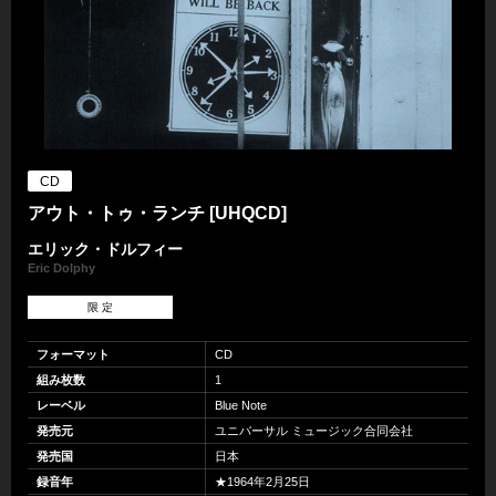
CD
アウト・トゥ・ランチ [UHQCD]
エリック・ドルフィー
Eric Dolphy
限 定
フォーマット
CD
組み枚数
1
レーベル
Blue Note
発売元
ユニバーサル ミュージック合同会社
発売国
日本
録音年
★1964年2月25日