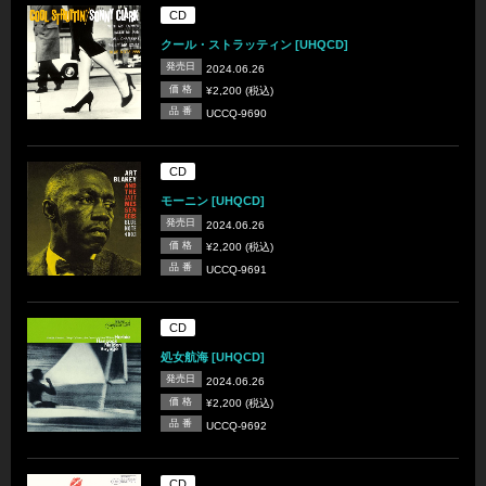
CD
クール・ストラッティン [UHQCD]
発売日
2024.06.26
価 格
¥2,200 (税込)
品 番
UCCQ-9690
CD
モーニン [UHQCD]
発売日
2024.06.26
価 格
¥2,200 (税込)
品 番
UCCQ-9691
CD
処女航海 [UHQCD]
発売日
2024.06.26
価 格
¥2,200 (税込)
品 番
UCCQ-9692
CD