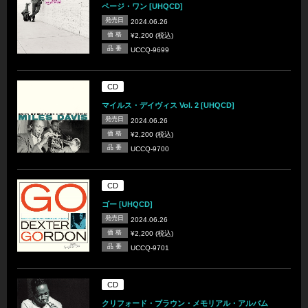
ページ・ワン [UHQCD]
発売日
2024.06.26
価 格
¥2,200 (税込)
品 番
UCCQ-9699
CD
マイルス・デイヴィス Vol. 2 [UHQCD]
発売日
2024.06.26
価 格
¥2,200 (税込)
品 番
UCCQ-9700
CD
ゴー [UHQCD]
発売日
2024.06.26
価 格
¥2,200 (税込)
品 番
UCCQ-9701
CD
クリフォード・ブラウン・メモリアル・アルバム