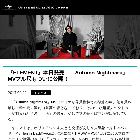
『ELEMENT』本日発売！「Autumn Nightmare」
MVフル尺もついに公開！
2017.01.11
TOPICS
「Autumn Nightmare」MVはホリエが落葉樹林での散歩の中、落ち葉を
踏む一瞬の間に観た白昼夢の話となっており、その中で 超能力のタトゥ
ーが刻まれた「矛」「盾」の男女、そして謎の葉っぱマンが出演してい
る。
キャストは、ホリエアツシ本人とも交流があり今人気急上昇中のバン
ド、My Hair is BadのVo.&Gt.椎木知仁とRADWIMPS野田洋二郎氏プロデ
ュースで話題のさユり「フラレイガール」のMVに出演し、こちらも注目