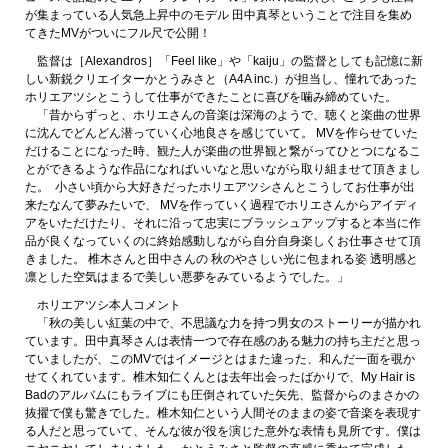
が集まっている人気急上昇中のモデル 田中真琴ということで注目を集め
てきたMVがついにフル尺で公開！
監督は［Alexandros］「Feel like」や「kaiju」の監督としても記憶に新
しい新鋭クリエイターかとうみさと（A4A inc.）が担当し、憧れであった
ホリエアツシとこうして仕事ができたことに喜びを噛み締めていた。
「昔からずっと、ホリエさんの音楽は深海のようで、聴くと楽曲の世界
に沈んでどんどん潜っていく心地良さを感じていて。 MVを作らせていた
だけることになった時、観た人が楽曲の世界観と繋がってひとつになるこ
とができるような作品になればいいなと思いながら取り組ませて頂きまし
た。 小さい頃から大好きだったホリエアツシさんとこうしてお仕事が出
来たなんて夢みたいで、 MVを作っていく過程でホリエさんからアイディ
アをいただけたり、それに沿って忠実にブラッシュアップすると本当に作
品が良くなっていくのに終始感動しながら自分自身楽しくお仕事させて頂
きました。 椎木さんと田中さんの 秋のやさしい光に包まれる姿 透明感と
凛とした空気はまるで美しい悪夢をみているようでした。」
ホリエアツシ本人コメント
「秋の美しい紅葉の中で、不思議な力を持つ男女のストーリーが描かれ
ています。田中真琴さんは表情一つで存在感のある魅力の持ち主だと思っ
ていましたが、このMVではイメージとはまた違った、和んだ一面を覗か
せてくれています。椎木知仁くんとは去年出会ったばかりで、My Hair is
Badのアルバムにもライブにも圧倒されていた矢先、監督からのまさかの
抜擢で僕も驚きでした。椎木知仁という人間そのままの姿で音楽を表現す
る人だと思っていて、そんな彼が役を演じた意外な表情も見所です。僕は