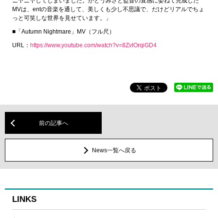
ニヤニヤしてしまいました。かとうみさと監督の直感に委ねて完成した
MVは、entの音楽を通して、美しくも少し不思議で、だけどリアルでちょ
っと可笑しな世界を見せています。」
■「Autumn Nightmare」MV（フル尺）
URL：
https://www.youtube.com/watch?v=8ZvlOrqiGD4
前の記事へ
News一覧へ戻る
LINKS