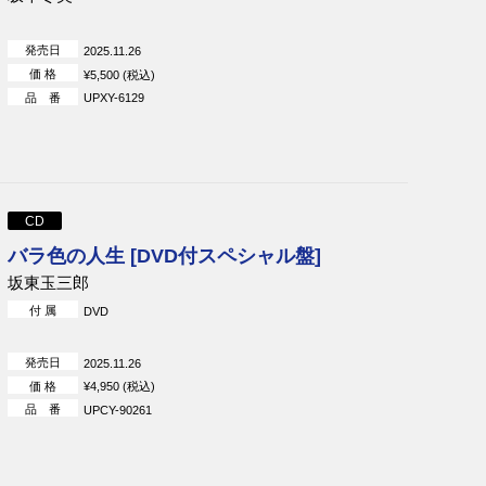
発売日
2025.11.26
価 格
¥5,500 (税込)
品 番
UPXY-6129
CD
バラ色の人生 [DVD付スペシャル盤]
坂東玉三郎
付 属
DVD
発売日
2025.11.26
価 格
¥4,950 (税込)
品 番
UPCY-90261