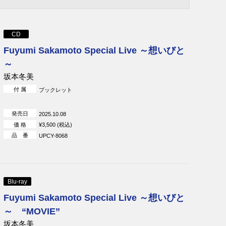
CD
Fuyumi Sakamoto Special Live ～想いびと
～
坂本冬美
付 属
ブックレット
発売日
2025.10.08
価 格
¥3,500 (税込)
品 番
UPCY-8068
Blu-ray
Fuyumi Sakamoto Special Live ～想いびと
～ “MOVIE”
坂本冬美