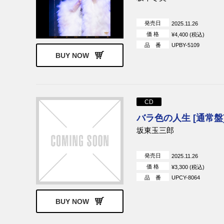
発売日
2025.11.26
価 格
¥4,400 (税込)
品 番
UPBY-5109
BUY NOW
CD
バラ色の人生 [通常盤
坂東玉三郎
発売日
2025.11.26
価 格
¥3,300 (税込)
品 番
UPCY-8064
BUY NOW