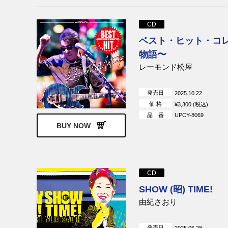
CD
ベスト・ヒット・コ
物語〜
レーモンド松屋
発売日
2025.10.22
価 格
¥3,300 (税込)
品 番
UPCY-8069
BUY NOW
CD
SHOW (昭) TIME!
由紀さおり
発売日
2025.05.28