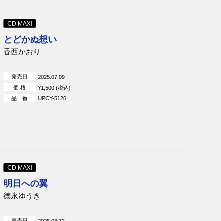
CD MAXI
とどかぬ想い
香西かおり
発売日
2025.07.09
価 格
¥1,500 (税込)
品 番
UPCY-5126
CD MAXI
明日への翼
徳永ゆうき
発売日
2025.03.12