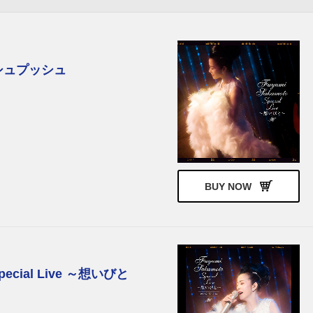
シュプッシュ
BUY NOW
Special Live ～想いびと