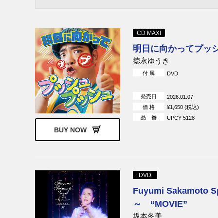
CD MAXI
明日に向かってプッ
徳永ゆうき
付 属
DVD
発売日
2026.01.07
価 格
¥1,650 (税込)
品 番
UPCY-5128
BUY NOW
DVD
Fuyumi Sakamoto 
～ “MOVIE”
坂本冬美