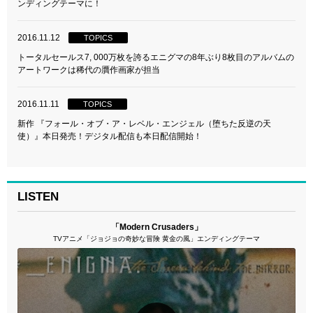
ンディングテーマに！
2016.11.12
TOPICS
トータルセールス7, 000万枚を誇るエニグマの8年ぶり8枚目のアルバムの
アートワークは稀代の贋作画家が担当
2016.11.11
TOPICS
新作 『フォール・オブ・ア・レベル・エンジェル（堕ちた反逆の天
使）』本日発売！デジタル配信も本日配信開始！
LISTEN
「Modern Crusaders」
TVアニメ「ジョジョの奇妙な冒険 黄金の風」エンディングテーマ