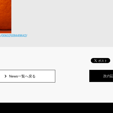
ts/00602508449642/
次の
News一覧へ戻る