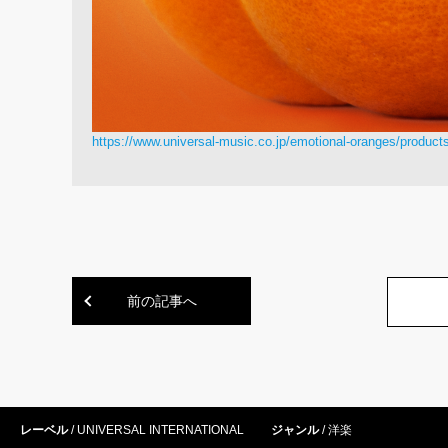
https://www.universal-music.co.jp/emotional-oranges/produc
前の記事へ
レーベル
UNIVERSAL INTERNATIONAL
ジャンル
洋楽