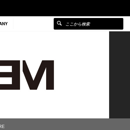
ANY
RE