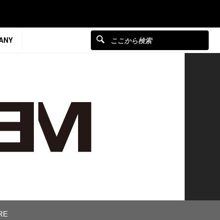
ANY
RE