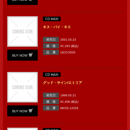
CD MAXI
キス・バイ・キス
発売日
2001.03.23
価 格
¥1,293 (税込)
品 番
UICO-5505
BUY NOW
CD MAXI
グッド・サイン/エミリア
発売日
1999.05.21
価 格
¥1,408 (税込)
品 番
MVCE-12026
BUY NOW