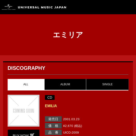
エミリア
DISCOGRAPHY
ALL
ALBUM
SINGLE
CD
EMILIA
発売日
2001.03.23
価 格
¥2,670 (税込)
品 番
UICO-2009
BUY NOW