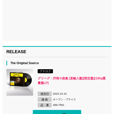
RELEASE
The Original Source
アナログ
グリーグ：抒情小曲集 [直輸入盤][限定盤][180g重
量盤LP]
発売日
2025.10.10
価 格
オープン・プライス
品 番
486-7581