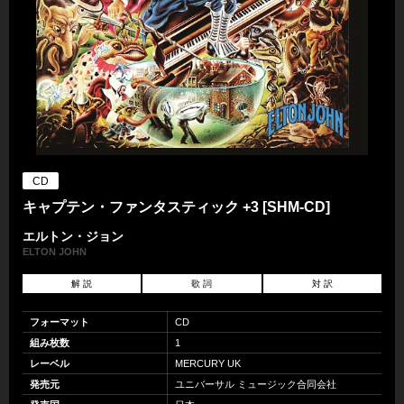
CD
キャプテン・ファンタスティック +3 [SHM-CD]
エルトン・ジョン
ELTON JOHN
解 説
歌 詞
対 訳
フォーマット
CD
組み枚数
1
レーベル
MERCURY UK
発売元
ユニバーサル ミュージック合同会社