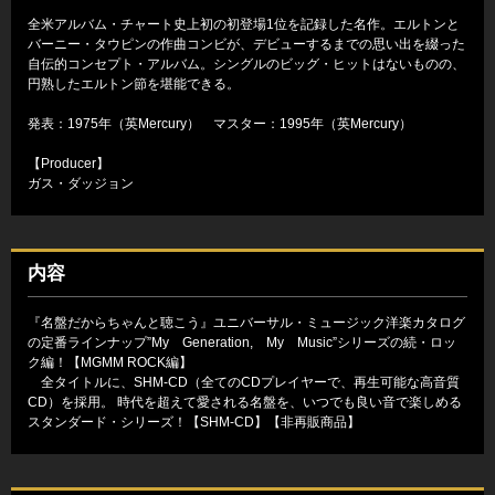
全米アルバム・チャート史上初の初登場1位を記録した名作。エルトンと
バーニー・タウピンの作曲コンビが、デビューするまでの思い出を綴った
自伝的コンセプト・アルバム。シングルのビッグ・ヒットはないものの、
円熟したエルトン節を堪能できる。
発表：1975年（英Mercury） マスター：1995年（英Mercury）
【Producer】
ガス・ダッジョン
内容
『名盤だからちゃんと聴こう』ユニバーサル・ミュージック洋楽カタログ
の定番ラインナップ”My Generation, My Music”シリーズの続・ロッ
ク編！【MGMM ROCK編】
全タイトルに、SHM-CD（全てのCDプレイヤーで、再生可能な高音質
CD）を採用。 時代を超えて愛される名盤を、いつでも良い音で楽しめる
スタンダード・シリーズ！【SHM-CD】【非再販商品】