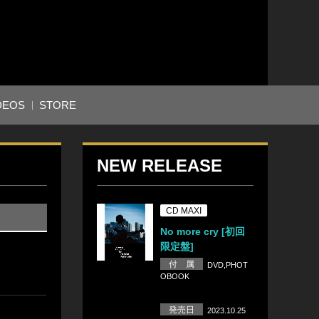
DEOS
STORE
NEW RELEASE
CD MAXI
No more cry [初回
限定盤]
付 属
DVD,PHOT
OBOOK
発売日
2023.10.25