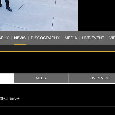
APHY
NEWS
DISCOGRAPHY
MEDIA
LIVE/EVENT
VI
MEDIA
LIVE/EVENT
公開のお知らせ