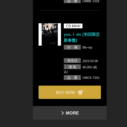
品 番
UMBK-1318
CD MAXI
yes. I. do [初回限定
新春盤]
付 属
Blu-ray
発売日
2023.03.08
価 格
¥6,050 (税
込)
品 番
UMCK-7201
BUY NOW
MORE