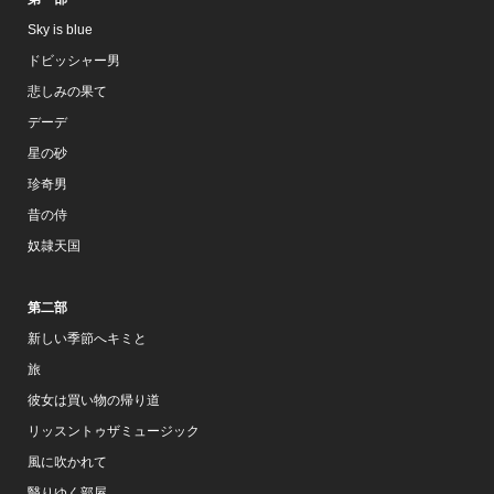
Sky is blue
ドビッシャー男
悲しみの果て
デーデ
星の砂
珍奇男
昔の侍
奴隷天国
第二部
新しい季節へキミと
旅
彼女は買い物の帰り道
リッスントゥザミュージック
風に吹かれて
翳りゆく部屋