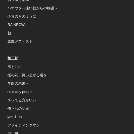
ハナウタ～遠い昔からの物語～
今宵の月のように
RAINBOW
朝
悪魔メフィスト
第三部
風と共に
桜の花、舞い上がる道を
笑顔の未来へ
so many people
ズレてる方がいい
俺たちの明日
yes. I. do.
ファイティングマン
待つ男