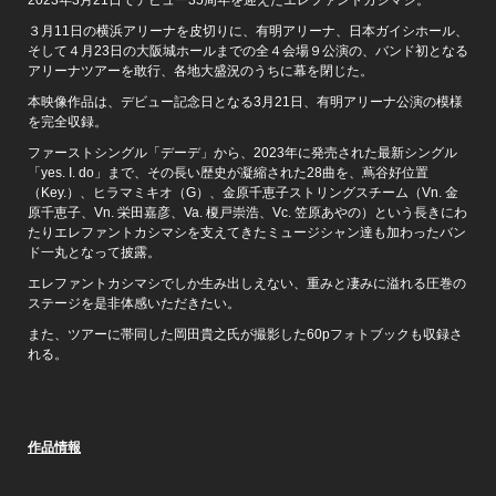
３月11日の横浜アリーナを皮切りに、有明アリーナ、日本ガイシホール、
そして４月23日の大阪城ホールまでの全４会場９公演の、バンド初となる
アリーナツアーを敢行、各地大盛況のうちに幕を閉じた。
本映像作品は、デビュー記念日となる3月21日、有明アリーナ公演の模様
を完全収録。
ファーストシングル「デーデ」から、2023年に発売された最新シングル
「yes. I. do」まで、その長い歴史が凝縮された28曲を、蔦谷好位置
（Key.）、ヒラマミキオ（G）、金原千恵子ストリングスチーム（Vn. 金
原千恵子、Vn. 栄田嘉彦、Va. 榎戸崇浩、Vc. 笠原あやの）という長きにわ
たりエレファントカシマシを支えてきたミュージシャン達も加わったバン
ド一丸となって披露。
エレファントカシマシでしか生み出しえない、重みと凄みに溢れる圧巻の
ステージを是非体感いただきたい。
また、ツアーに帯同した岡田貴之氏が撮影した60pフォトブックも収録さ
れる。
作品情報