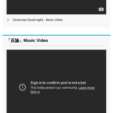
「Good-bye Good-night」Music Video
「反論」Music Video