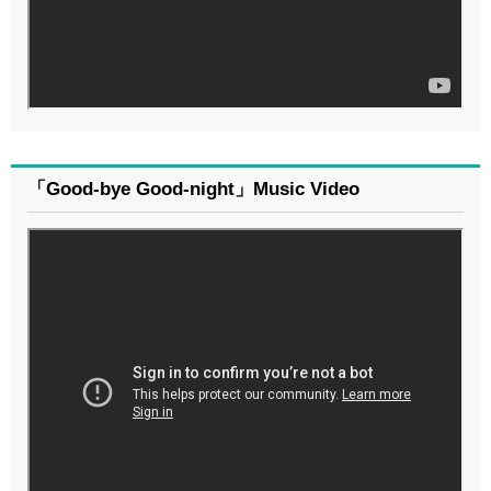
「Good-bye Good-night」Music Video