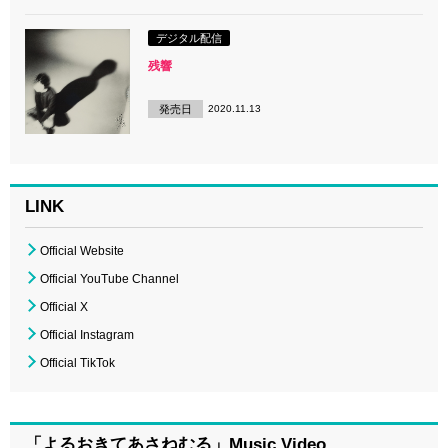
デジタル配信
残響
発売日
2020.11.13
LINK
Official Website
Official YouTube Channel
Official X
Official Instagram
Official TikTok
「よるおきてあさねむる」Music Video