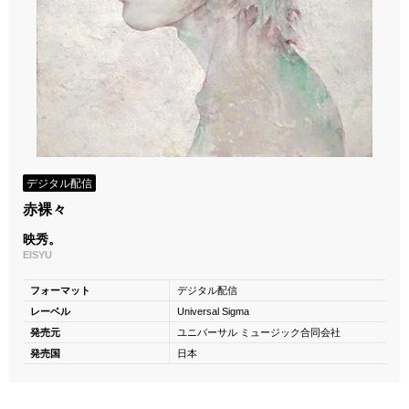
デジタル配信
赤裸々
映秀。
EISYU
フォーマット
デジタル配信
レーベル
Universal Sigma
発売元
ユニバーサル ミュージック合同会社
発売国
日本