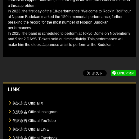
a throat problem.
In 2023, the first day of the 18-performance “Welcome to Rock’n’Roll” tour
at Nippon Budokan marked the 150th memorial performance, further
breaking the record for the most number of Nippon Budokan
performances.
In 2025, the band is scheduled to perform at Tokyo Dome on November 8
and 9 for 2 DAYS. Tickets sold out immediately. This performance will
make him the oldest Japanese artist to perform at the Budokan.
LINK
矢沢永吉 Official X
矢沢永吉 Official instagram
矢沢永吉 Official YouTube
矢沢永吉 Official LINE
矢沢永吉 Official Facebook