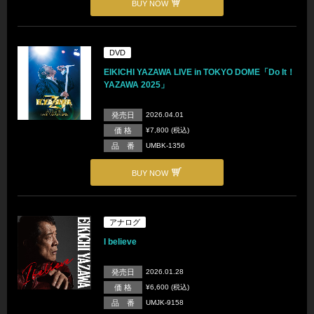
BUY NOW
DVD
EIKICHI YAZAWA LIVE in TOKYO DOME「Do It！
YAZAWA 2025」
発売日
2026.04.01
価 格
¥7,800 (税込)
品 番
UMBK-1356
BUY NOW
アナログ
I believe
発売日
2026.01.28
価 格
¥6,600 (税込)
品 番
UMJK-9158