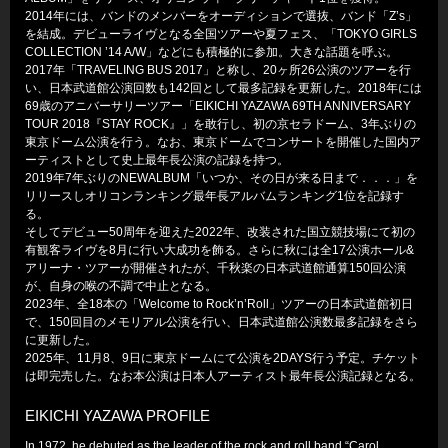
2014年には、バンドのメンバーをオーディションで選抜、バンド「Z’s」
を結成。デビューライヴとなる全国ツアーや夏フェス、「TOKYO GIRLS
COLLECTION ’14 A/W」などにも積極的に参加。大きな話題を呼ぶ。
2017年「TRAVELING BUS 2017」と称し、20ヶ所26公演のツアーを行
い、日本武道館公演回数も142回として最多記録を更新した。2018年には
69歳のアニバーサリーツアー「EIKICHI YAZAWA 69TH ANNIVERSARY
TOUR 2018『STAY ROCK』」を敢行し、初の京セラドーム、3年ぶりの
東京ドーム公演を行う。なお、東京ドームでコンサートを開催した国内ア
ーティストとして史上最年長公演の記録を持つ。
2019年7年ぶりのNEWALBUM「いつか、その日が来る日まで．．．」を
リリースしオリコンランキング最年長アルバムランキング1位を記録す
る。
そしてデビュー50周年を迎えた2022年、改装された国立競技場にて初の
有観客ライヴを8月に行い大成功を飾る。さらに秋には全17公演ホール&
アリーナ・ツアーが開催されたが、千秋楽の日本武道館通算150回公演
が、自身の喉の不調で中止となる。
2023年、全18本の「Welcome to Rock’n’Roll」ツアーの日本武道館初日
で、150回目のメモリアル公演を行い、日本武道館公演数最多記録をさら
に更新した。
2025年、11月8、9日に東京ドームにて公演を2DAYS行う予定。チケット
は即完売した。なお本公演は日本人アーティスト最年長公演記録となる。
EIKICHI YAZAWA PROFILE
In 1972, he debuted as the leader of the rock and roll band “Carol.