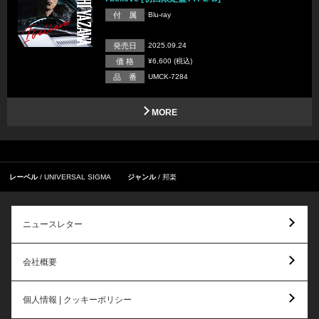
付 属
Blu-ray
発売日
2025.09.24
価 格
¥6,600 (税込)
品 番
UMCK-7284
MORE
レーベル
UNIVERSAL SIGMA
ジャンル
邦楽
ニュースレター
会社概要
個人情報 | クッキーポリシー