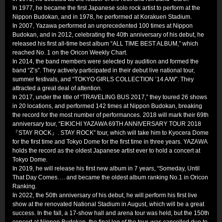
In 1977, he became the first Japanese solo rock artist to perform at the
Nippon Budokan, and in 1978, he performed at Korakuen Stadium.
In 2007, Yazawa performed an unprecedented 100 times at Nippon
Budokan, and in 2012, celebrating the 40th anniversary of his debut, he
released his first all-time best album “ALL TIME BEST ALBUM,” which
reached No. 1 on the Oricon Weekly Chart.
In 2014, the band members were selected by audition and formed the
band “Z’s”. They actively participated in their debut live national tour,
summer festivals, and “TOKYO GIRLS COLLECTION ’14 A/W”. They
attracted a great deal of attention.
In 2017, under the title of “TRAVELING BUS 2017,” they toured 26 shows
in 20 locations, and performed 142 times at Nippon Budokan, breaking
the record for the most number of performances. 2018 will mark their 69th
anniversary tour, “EIKICHI YAZAWA 69TH ANNIVERSARY TOUR 2018
『STAY ROCK』. STAY ROCK” tour, which will take him to Kyocera Dome
for the first time and Tokyo Dome for the first time in three years. YAZAWA
holds the record as the oldest Japanese artist ever to hold a concert at
Tokyo Dome.
In 2019, he will release his first new album in 7 years, “Someday, Until
That Day Comes…. and became the oldest album ranking No.1 in Oricon
Ranking.
In 2022, the 50th anniversary of his debut, he will perform his first live
show at the renovated National Stadium in August, which will be a great
success. In the fall, a 17-show hall and arena tour was held, but the 150th
concert at Nippon Budokan, the final leg of the tour, was cancelled due to