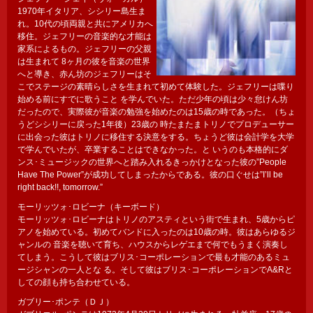
1970年イタリア、シシリー島生ま
れ。10代の頃両親と共にアメリカへ
移住。ジェフリーの音楽的な才能は
家系によるもの。ジェフリーの父親
は生まれて 8ヶ月の彼を音楽の世界
へと導き、赤ん坊のジェフリーはそ
こでステージの素晴らしさを生まれて初めて体験した。ジェフリーは喋り
始める前にすでに歌うこと を学んでいた。ただ少年の頃は少々怠けん坊
だったので、実際彼が音楽の勉強を始めたのは15歳の時であった。（ちょ
うどシシリーに戻った1年後）23歳の 時たまたまトリノでプロデューサー
に出会った彼はトリノに移住する決意をする。ちょうど彼は会計学を大学
で学んでいたが、卒業することはできなかった。と いうのも本格的にダ
ンス･ミュージックの世界へと踏み入れるきっかけとなった彼の”People
Have The Power”が成功してしまったからである。彼の口ぐせは”I’ll be
right back!!, tomorrow.”
モーリッツォ･ロビーナ（キーボード）
モーリッツォ･ロビーナはトリノのアスティという街で生まれ、5歳からピ
アノを始めている。初めてバンドに入ったのは10歳の時。彼はあらゆるジ
ャンルの 音楽を聴いて育ち、ハウスからレゲエまで何でもうまく演奏し
てしまう。こうして彼はブリス･コーポレーションで最も才能のあるミュ
ージシャンの一人とな る。そして彼はブリス･コーポレーションでA&Rと
しての顔も持ち合わせている。
ガブリー･ポンテ（ＤＪ）