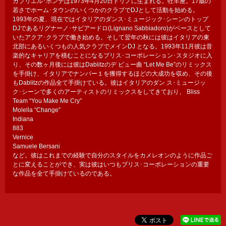
ガブリエル･ポンテは1973年4月20日トリノに生まれる。牡羊座。17歳の
若さでホーム･タウンのいくつかのクラブでDJとして活動を始める。
1993年の夏、現在ではイタリアのダンス･ミュージック･シーンのトップ
DJであるリグナーノ･サビアードロ(Lignano Sabbiadoro)がベースとして
いたアクア･クラブで働き始める。そして翌年の秋には彼はイタリアの東
北部にあるいくつもの人気クラブでメインDJ となる。1993年11月彼は音
楽的なキャリアを積むことになるブリス･コーポレーション･スタジオに入
り、その数ヶ月後には彼はDablitzのデ ビュー曲 “Let Me Be”のリミックス
を手掛け、イタリアでナンバー１を獲得するほどの大成功を収め、その後
もDablitzの作品全て手掛けている。彼はイタリアのダン ス･ミュージッ
ク･シーンで多くのアーティストのリミックスをしてきており、 Bliss
Team “You Make Me Cry”
Molella “Change”
Indiana
883
Vernice
Samuele Bersani
など。彼はこれまでの経験で自分のスタイルをカメレオンのように作品ご
とに変えることができ、実は彼はいつもブリス･コーポレーションの重要
な作品を全て手掛けているのである。