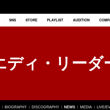
SNS
STORE
PLAYLIST
AUDITION
COMP
エディ・リーダ
BIOGRAPHY
DISCOGRAPHY
NEWS
MEDIA
LIVE/E