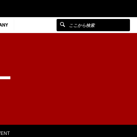
ANY
ー
VENT