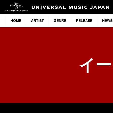
HOME
ARTIST
GENRE
RELEASE
NEWS
イー