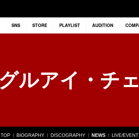
SNS
STORE
PLAYLIST
AUDITION
COMP
グルアイ・チ
TOP
BIOGRAPHY
DISCOGRAPHY
NEWS
LIVE/EVENT