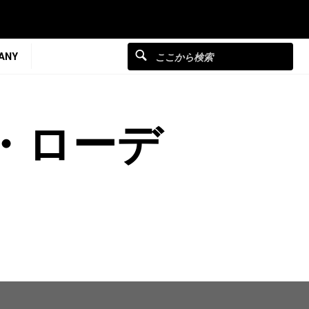
ANY
・ローデ