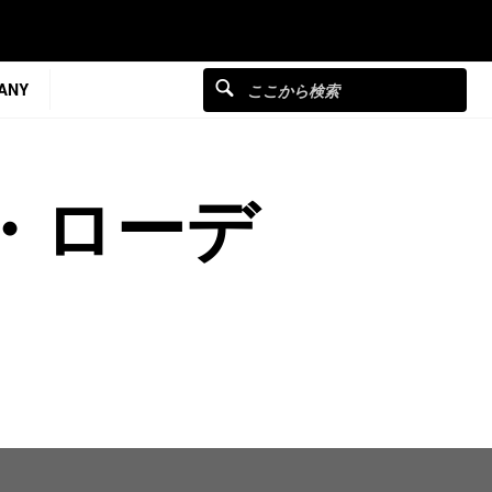
ANY
・ローデ