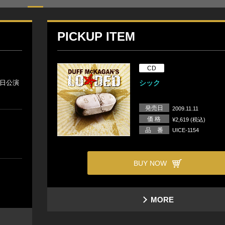
PICKUP ITEM
CD
る来日公演
シック
発売日
2009.11.11
価 格
¥2,619 (税込)
品 番
UICE-1154
BUY NOW
MORE