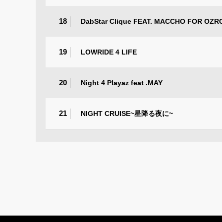
18
DabStar Clique FEAT. MACCHO FOR OZ
19
LOWRIDE 4 LIFE
20
Night 4 Playaz feat .MAY
21
NIGHT CRUISE~星降る夜に~