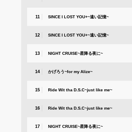
11
SINCE I LOST YOU+~遠い記憶~
12
SINCE I LOST YOU+~遠い記憶~
13
NIGHT CRUISE~星降る夜に~
14
かげろう~for my Alize~
15
Ride Wit tha D.S.C~just like me~
16
Ride Wit tha D.S.C~just like me~
17
NIGHT CRUISE~星降る夜に~