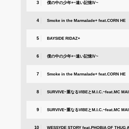
3
僕の中の少年+~遠い記憶Ⅳ~
4
Smoke in the Marmalade+ feat.CORN HE
5
BAYSIDE RIDAZ+
6
僕の中の少年+~遠い記憶Ⅳ~
7
Smoke in the Marmalade+ feat.CORN HE
8
SURVIVE~重なるVIBEとM.I.C.~feat.MC MA
9
SURVIVE~重なるVIBEとM.I.C.~feat.MC MA
10
WESSYDE STORY feat.PHOBIA OF THUG 