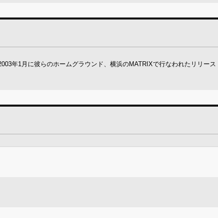
もない、2003年1月に彼らのホームグラウンド、横浜のMATRIXで行なわれたリリー