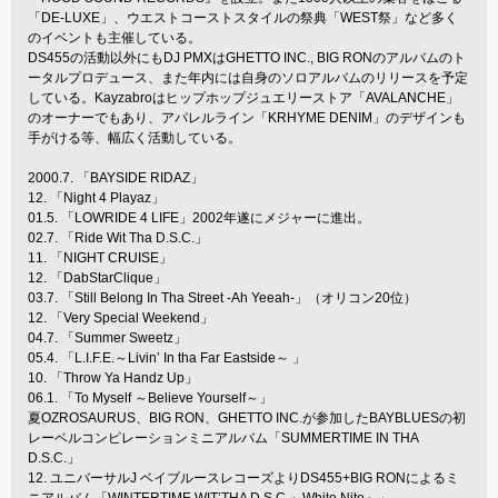
「DE-LUXE」、ウエストコーストスタイルの祭典「WEST祭」など多く
のイベントも主催している。
DS455の活動以外にもDJ PMXはGHETTO INC., BIG RONのアルバムのト
ータルプロデュース、また年内には自身のソロアルバムのリリースを予定
している。Kayzabroはヒップホップジュエリーストア「AVALANCHE」
のオーナーでもあり、アパレルライン「KRHYME DENIM」のデザインも
手がける等、幅広く活動している。
2000.7. 「BAYSIDE RIDAZ」
12. 「Night 4 Playaz」
01.5. 「LOWRIDE 4 LIFE」2002年遂にメジャーに進出。
02.7. 「Ride Wit Tha D.S.C.」
11. 「NIGHT CRUISE」
12. 「DabStarClique」
03.7. 「Still Belong In Tha Street -Ah Yeeah-」（オリコン20位）
12. 「Very Special Weekend」
04.7. 「Summer Sweetz」
05.4. 「L.I.F.E.～Livin’ In tha Far Eastside～ 」
10. 「Throw Ya Handz Up」
06.1. 「To Myself ～Believe Yourself～」
夏OZROSAURUS、BIG RON、GHETTO INC.が参加したBAYBLUESの初
レーベルコンピレーションミニアルバム「SUMMERTIME IN THA
D.S.C.」
12. ユニバーサルJ ベイブルースレコーズよりDS455+BIG RONによるミ