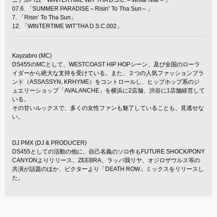
ニアルバム「WINTERTIME WIT’THA D.S.C.～White Nite～」
07.6. 「SUMMER PARADISE～Risin’ To Tha Sun～」
7. 「Risin’ To Tha Sun」
12. 「WINTERTIME WIT’THA D.S.C.002」
Kayzabro (MC)
DS455のMCとして、WESTCOAST HIP HOPシーン、及び全国のローラ
イダーから絶大な支持を受けている。また、２つの人気ファッションブラ
ンド（ASSASSYN, KRHYME）をコントロールし、ヒップホップ系のジ
ュエリーショップ「AVALANCHE」を横浜に2店舗、渋谷に1店舗経営して
いる。
その甘いルックスで、多くの女性ファンも魅了していることも、見逃せな
い。
DJ PMX (DJ & PRODUCER)
DS455としての活動の他に、自己名義のソロ作もFUTURE SHOCK/PONY
CANYONよりリリース。ZEEBRA、ラッパ我リヤ、オジロザウルス等の
共演が話題のほか、ビクターより「DEATH ROW」ミックスをリリースし
た。