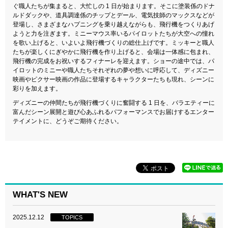
ぐ職人たちが集まると、大忙しの 1 日が始まります。そこに塗装係のドナ
ルドダックや、道具調達係のチップとデール、電気技師のマックスなどが
登場し、さまざまなハプニングを乗り越えながらも、飛行機をつくりあげ
ようと力を注ぎます。ミニーマウス率いるパイロットたちが大空への憧れ
を歌い上げると、いよいよ飛行機づくりの総仕上げです。ミッキーと職人
たちが楽しくにぎやかに飛行機を作り上げると、会場は一体感に包まれ、
飛行機の完成をお祝いするフィナーレを迎えます。ショーの途中では、パ
イロットのミニーや職人たちそれぞれの夢や想いに呼応して、ディズニー
映画やピクサー映画の作品に登場するキャラクターたちも現れ、シーンに
彩りを加えます。
ディズニーの仲間たちが飛行機づくりに奮闘する 1 日を、バラエティーに
富んだシーン展開と遊び心あふれるパフォーマンスでお届けするエンター
テイメントに、どうぞご期待ください。
WHAT'S NEW
2025.12.12
TOPICS