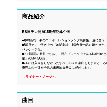
商品紹介
BS日テレ開局15周年記念企画
■谷村新司、夢のコラボーレションソング映像集、遂に登場
■BS日テレで放送中の「地球劇場～100年後の君に聴かせたい歌
パッケージ化。
■谷村新司の新曲でもあり、現在ブレーク中であるKalafin
星」のMVも収録。
■CDには入りきらなかったすべてのO.A.楽曲をあますとこ
※売上の一部を子供の未来応援基金に寄付します。
→ライナー・ノーツへ
曲目