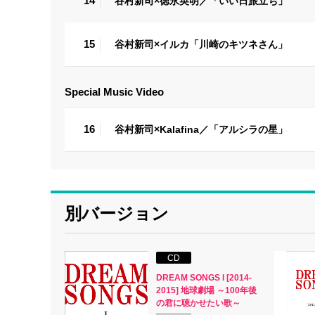
14
谷村新司×徳永英明／「いい日旅立ち」
15
谷村新司×イルカ「川崎のキツネさん」
Special Music Video
16
谷村新司×Kalafina／「アルシラの星」
別バージョン
CD
DREAM SONGS I [2014-
2015] 地球劇場 ～100年後
の君に聴かせたい歌～