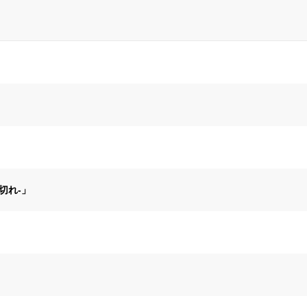
切れ-」
」