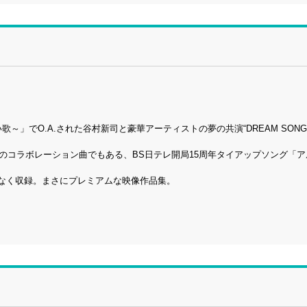
！
～」でO.A.された谷村新司と豪華アーティストの夢の共演“DREAM SONG
aとのコラボレーション曲でもある、BS日テレ開局15周年タイアップソング「
ろなく収録。まさにプレミアムな映像作品集。