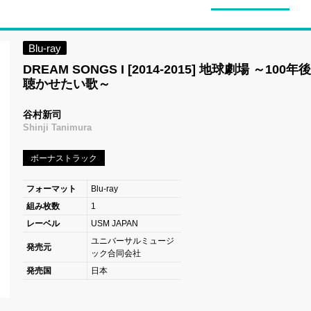
Blu-ray
DREAM SONGS I [2014-2015] 地球劇場 ～100
聴かせたい歌～
谷村新司
Shinji Tanimura
ボーナストラック
フォーマット
Blu-ray
組み枚数
1
レーベル
USM JAPAN
ユニバーサルミュージ
発売元
ック合同会社
発売国
日本