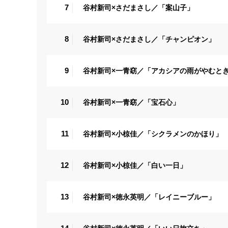
7
谷村新司×さだまさし／「案山子」
8
谷村新司×さだまさし／「チャンピオン」
9
谷村新司×一青窈／「アカシアの雨がやむと
10
谷村新司×一青窈／「宝石心」
11
谷村新司×小椋佳／「シクラメンのかほり」
12
谷村新司×小椋佳／「白い一日」
13
谷村新司×徳永英明／「レイニーブルー」