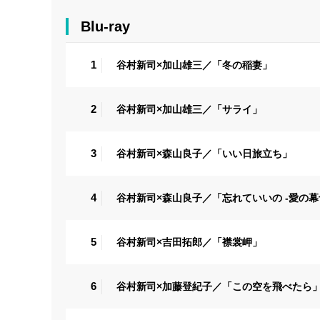
Blu-ray
1
谷村新司×加山雄三／「冬の稲妻」
2
谷村新司×加山雄三／「サライ」
3
谷村新司×森山良子／「いい日旅立ち」
4
谷村新司×森山良子／「忘れていいの -愛の幕
5
谷村新司×吉田拓郎／「襟裳岬」
6
谷村新司×加藤登紀子／「この空を飛べたら