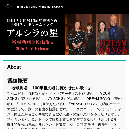
About
番組概要
「地球劇場 ～100年後の君に聴かせたい歌～」
ツタエビト・谷村新司が ウタビト(アーティスト)を迎え、「YOUR
SONG」(愛される歌)、「MY SONG」(心の歌)、「DREAM SONG」(夢の
歌)、「THIS SONG」(今伝えたい歌)、「ANSWER SONG」(返歌)のテー
マに沿って、数々の名曲を披露します。トークのコーナーでは、アーティ
スト同士だからこそ共感できる歌や人生への深い思いをゆったりと歌い、
語り合います。歌とトークで綴る上質な音楽空間をゆったり楽しむ2時
間!100年後の日本に残したい「歌遺産」を、毎回 新発見・再発見してい