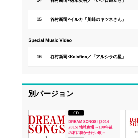
14
谷村新司×徳永英明／「いい日旅立ち」
15
谷村新司×イルカ「川崎のキツネさん」
Special Music Video
16
谷村新司×Kalafina／「アルシラの星」
別バージョン
CD
DREAM SONGS I [2014-
2015] 地球劇場 ～100年後
の君に聴かせたい歌～