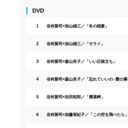
DVD
1
谷村新司×加山雄三／「冬の稲妻」
2
谷村新司×加山雄三／「サライ」
3
谷村新司×森山良子／「いい日旅立ち」
4
谷村新司×森山良子／「忘れていいの -愛の幕
5
谷村新司×吉田拓郎／「襟裳岬」
6
谷村新司×加藤登紀子／「この空を飛べたら