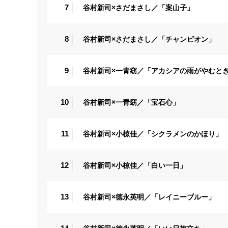
7
谷村新司×さだまさし／「案山子」
8
谷村新司×さだまさし／「チャンピオン」
9
谷村新司×一青窈／「アカシアの雨がやむと
10
谷村新司×一青窈／「宝石心」
11
谷村新司×小椋佳／「シクラメンのかほり」
12
谷村新司×小椋佳／「白い一日」
13
谷村新司×徳永英明／「レイニーブルー」