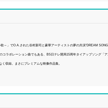
！
～」でO.A.された谷村新司と豪華アーティストの夢の共演“DREAM SONG
aとのコラボレーション曲でもある、BS日テレ開局15周年タイアップソング「
ろなく収録。まさにプレミアムな映像作品集。