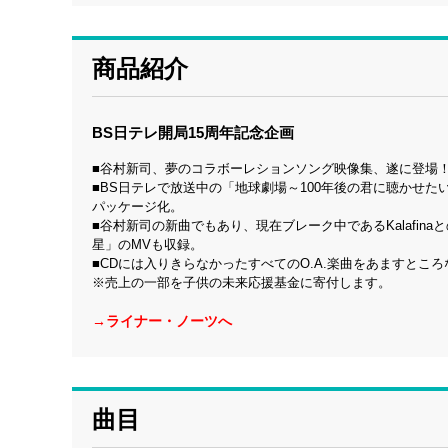
商品紹介
BS日テレ開局15周年記念企画
■谷村新司、夢のコラボーレションソング映像集、遂に登場
■BS日テレで放送中の「地球劇場～100年後の君に聴かせたい歌
パッケージ化。
■谷村新司の新曲でもあり、現在ブレーク中であるKalafin
星」のMVも収録。
■CDには入りきらなかったすべてのO.A.楽曲をあますとこ
※売上の一部を子供の未来応援基金に寄付します。
→ライナー・ノーツへ
曲目