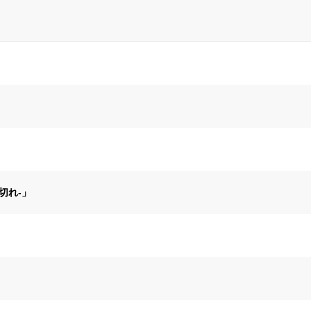
切れ-」
」